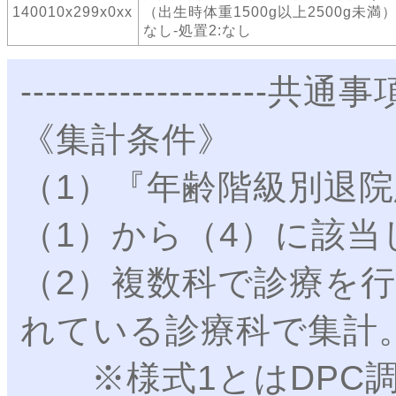
140010x299x0xx
（出生時体重1500g以上2500g未満
なし-処置2:なし
--------------------共通事項-
《集計条件》
（1）『年齢階級別退
（1）から（4）に該当
（2）複数科で診療を
れている診療科で集計
※様式1とはDPC調