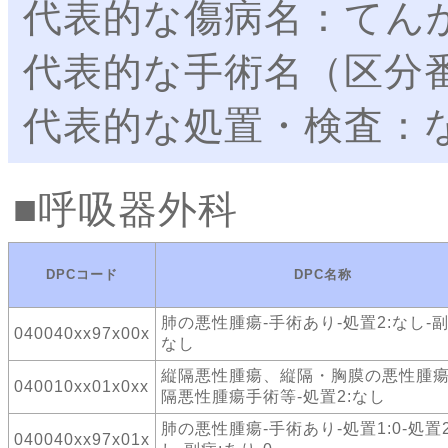
代表的な傷病名：てん
代表的な手術名（区分
代表的な処置・検査：
呼吸器外科
DPCコード
DPC名称
肺の悪性腫瘍-手術あり-処置2:なし-副
040040xx97x00x
なし
縦隔悪性腫瘍、縦隔・胸膜の悪性腫瘍
040010xx01x0xx
隔悪性腫瘍手術等-処置2:なし
肺の悪性腫瘍-手術あり-処置1:0-処置2
040040xx97x01x