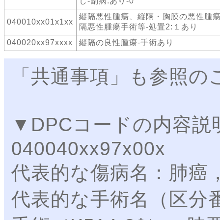
し-副病:あり-0
縦隔悪性腫瘍、縦隔・胸膜の悪性腫瘍
040010xx01x1xx
隔悪性腫瘍手術等-処置2:１あり
040020xx97xxxx
縦隔の良性腫瘍-手術あり
「共通事項」も参照の
▼DPCコードの内容説
040040xx97x00x
代表的な傷病名：肺癌
代表的な手術名（区分