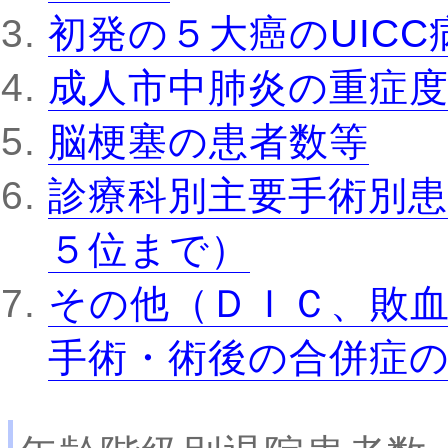
初発の５大癌のUIC
成人市中肺炎の重症
脳梗塞の患者数等
診療科別主要手術別患
５位まで）
その他（ＤＩＣ、敗
手術・術後の合併症