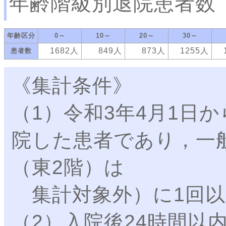
年齢階級別退院患者数
年齢区分
0～
10～
20～
30～
1682人
849人
873人
1255人
患者数
《集計条件》
（1）令和3年4月1日か
院した患者であり，一
（東2階）は
集計対象外）に1回以
（2）入院後24時間以