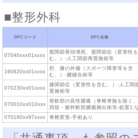
整形外科
DPCコード
DPC名称
股関節骨頭壊死、股関節症（変形性
07040xxx01xxxx
む。）-人工関節再置換術等
肘、膝の外傷（スポーツ障害等を含
160620xx01xxxx
む。）-腱縫合術等
膝関節症（変形性を含む。）-人工関
070230xx01xxxx
置換術等
骨軟部の良性腫瘍（脊椎脊髄を除く。
070010xx010xxx
四肢・躯幹軟部腫瘍摘出術等-処置1:
070180xx97xxxx
脊椎変形-手術あり