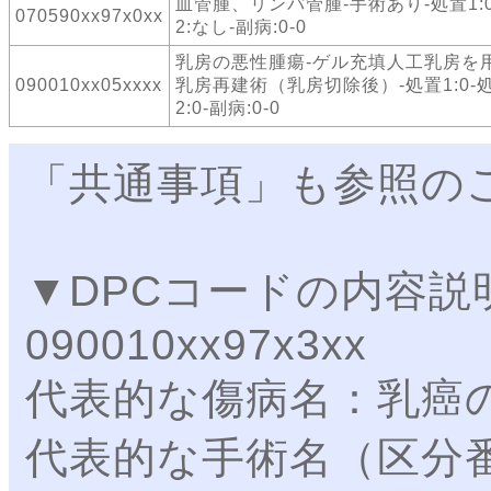
血管腫、リンパ管腫-手術あり-処置1:
070590xx97x0xx
2:なし-副病:0-0
乳房の悪性腫瘍-ゲル充填人工乳房を
090010xx05xxxx
乳房再建術（乳房切除後）-処置1:0-
2:0-副病:0-0
「共通事項」も参照の
▼DPCコードの内容説
090010xx97x3xx
代表的な傷病名：乳癌
代表的な手術名（区分