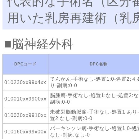
代表的な手術名（区分
用いた乳房再建術（乳房
脳神経外科
DPCコード
DPC名称
てんかん-手術なし-処置1:0-処置2:４
010230xx99x4xx
り-副病:0-0
脳腫瘍-手術なし-処置1:なし-処置2:な
010010xx9900xx
副病:0-0
未破裂脳動脈瘤-手術なし-処置1:あり
010030xx9910xx
置2:なし-副病:0-0
パーキンソン病-手術なし-処置1:0-処置
010160xx99x00x
なし-副病:なし-0