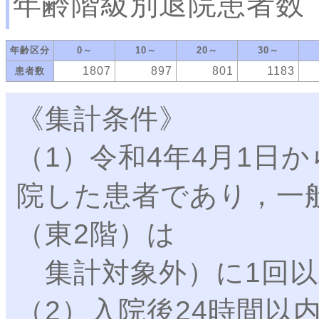
年齢階級別退院患者数
年齢区分
0～
10～
20～
30～
1807
897
801
1183
患者数
《集計条件》
（1）令和4年4月1日か
院した患者であり，一
（東2階）は
集計対象外）に1回以
（2）入院後24時間以