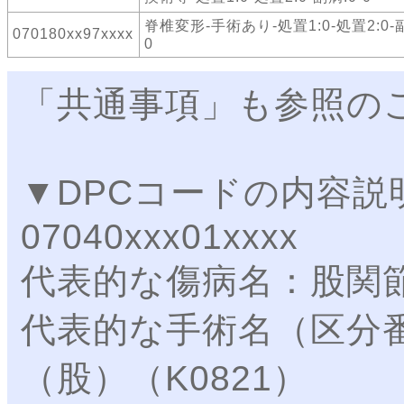
脊椎変形-手術あり-処置1:0-処置2:0-副
070180xx97xxxx
0
「共通事項」も参照の
▼DPCコードの内容説
07040xxx01xxxx
代表的な傷病名：股関
代表的な手術名（区分
（股）（K0821）