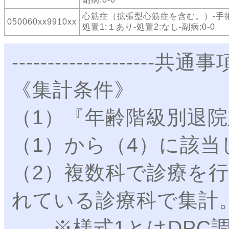
心筋症（拡張型心筋症を含む。）-手
050060xx9910xx
処置1:１あり-処置2:なし-副病:0-0
--------------------共通事項-
《集計条件》
（1）『年齢階級別退
（1）から（4）に該当
（2）複数科で診療を
れている診療科で集計
※様式1とはDPC調