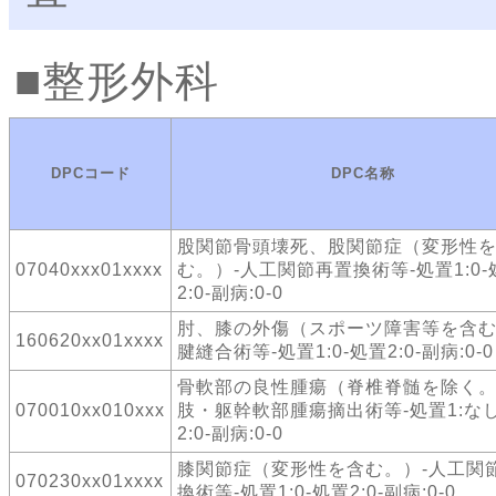
整形外科
DPCコード
DPC名称
股関節骨頭壊死、股関節症（変形性
07040xxx01xxxx
む。）-人工関節再置換術等-処置1:0-
2:0-副病:0-0
肘、膝の外傷（スポーツ障害等を含む
160620xx01xxxx
腱縫合術等-処置1:0-処置2:0-副病:0-0
骨軟部の良性腫瘍（脊椎脊髄を除く。
070010xx010xxx
肢・躯幹軟部腫瘍摘出術等-処置1:なし
2:0-副病:0-0
膝関節症（変形性を含む。）-人工関
070230xx01xxxx
換術等-処置1:0-処置2:0-副病:0-0