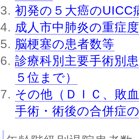
初発の５大癌のUIC
成人市中肺炎の重症
脳梗塞の患者数等
診療科別主要手術別患
５位まで）
その他（ＤＩＣ、敗
手術・術後の合併症