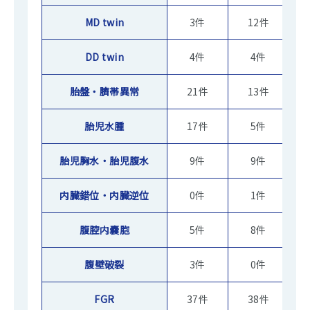
MD twin
3件
12件
DD twin
4件
4件
胎盤・臍帯異常
21件
13件
胎児水腫
17件
5件
胎児胸水・胎児腹水
9件
9件
内臓錯位・内臓逆位
0件
1件
腹腔内嚢胞
5件
8件
腹壁破裂
3件
0件
FGR
37件
38件