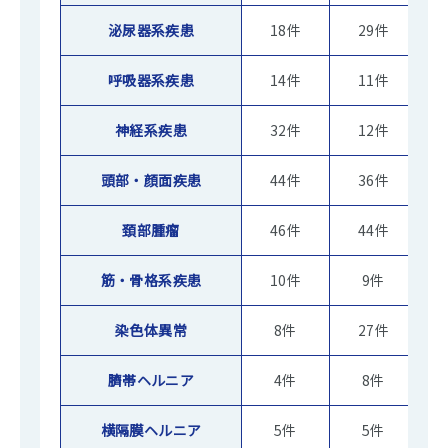
泌尿器系疾患
18件
29件
呼吸器系疾患
14件
11件
神経系疾患
32件
12件
頭部・顔面疾患
44件
36件
頚部腫瘤
46件
44件
筋・骨格系疾患
10件
9件
染色体異常
8件
27件
臍帯ヘルニア
4件
8件
横隔膜ヘルニア
5件
5件