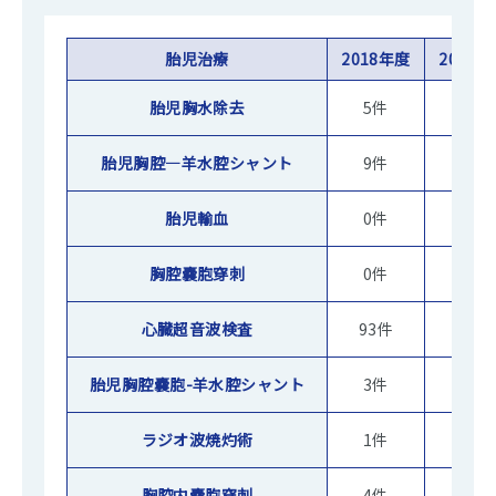
胎児治療
2018年度
2019
胎児胸水除去
5件
5件
胎児胸腔—羊水腔シャント
9件
9件
胎児輸血
0件
8件
胸腔嚢胞穿刺
0件
2件
心臓超音波検査
93件
93件
胎児胸腔嚢胞-羊水腔シャント
3件
0件
ラジオ波焼灼術
1件
1件
胸腔内嚢胞穿刺
4件
2件