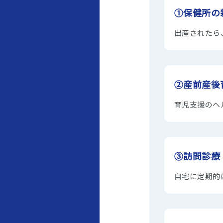
①保健所の
出産されたら
②産前産後
育児支援のヘ
③訪問診療
自宅に定期的