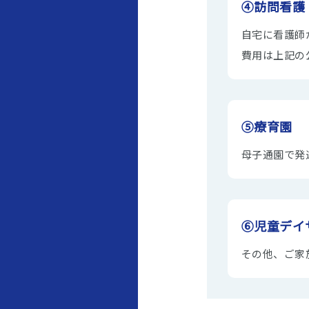
④訪問看護
自宅に看護師
費用は上記の
⑤療育園
母子通園で発
⑥児童デイ
その他、ご家