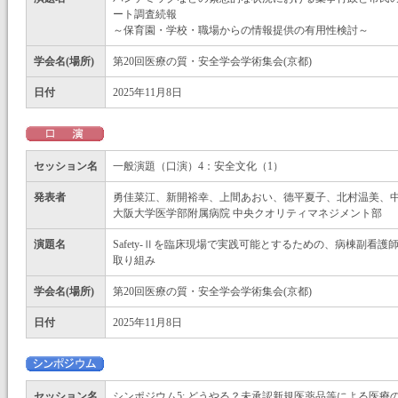
ート調査続報
～保育園・学校・職場からの情報提供の有用性検討～
学会名(場所)
第20回医療の質・安全学会学術集会(京都)
日付
2025年11月8日
セッション名
一般演題（口演）4：安全文化（1）
発表者
勇佳菜江、新開裕幸、上間あおい、德平夏子、北村温美、
大阪大学医学部附属病院 中央クオリティマネジメント部
演題名
Safety-Ⅱを臨床現場で実践可能とするための、病棟副看
取り組み
学会名(場所)
第20回医療の質・安全学会学術集会(京都)
日付
2025年11月8日
セッション名
シンポジウム5: どうやる？未承認新規医薬品等による医療