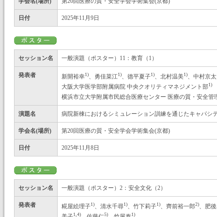
学会名(場所)
第20回医療の質・安全学会学術集会(京都)
日付
2025年11月9日
セッション名
一般演題（ポスター）11：教育（1）
発表者
1)
1)
1)
1)
新開裕幸
、勇佳菜江
、德平夏子
、北村温美
、中村京太
1)
大阪大学医学部附属病院 中央クオリティマネジメント部
横浜市立大学附属市民総合医療センター 医療の質・安全管
演題名
病院新棟におけるシミュレーション訓練を通じたキャパシ
学会名(場所)
第20回医療の質・安全学会学術集会(京都)
日付
2025年11月8日
セッション名
一般演題（ポスター）2：安全文化（2）
発表者
1)
1)
1)
2)
糀屋絵理子
、清水千尋
、竹下莉子
、齊前裕一郎
、肥後
1,4)
5)
1)
美子
、佐藤仁
、竹屋泰