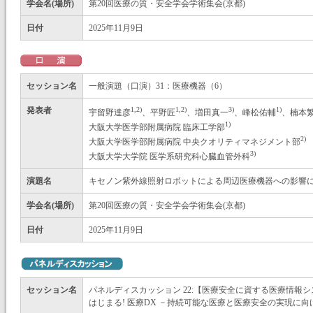
学会名(場所)
第20回医療の質・安全学会学術集会(京都)
日付
2025年11月9日
セッション名
一般演題（口演）31：医療機器（6）
発表者
1,2)
1,2)
3)
1)
宇留野達彦
、平野匠
、増田真一
、峰松佑輔
、楠本
1)
大阪大学医学部附属病院 臨床工学部
2)
大阪大学医学部附属病院 中央クオリティマネジメント部
3)
大阪大学大学院 医学系研究科心臓血管外科
演題名
キセノン紫外線照射ロボットによる周辺医療機器への影響
学会名(場所)
第20回医療の質・安全学会学術集会(京都)
日付
2025年11月9日
セッション名
パネルディスカッション 22:【医療安全に資する医療情報
はじまる! 医療DX －持続可能な医療と医療安全の実現に向