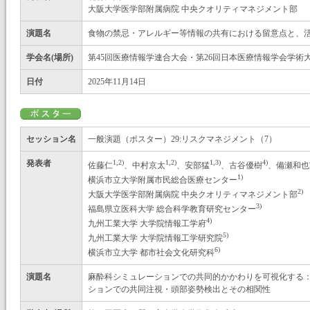
大阪大学医学部附属病院 中央クオリティマネジメント部
演題名
食物の禁忌・アレルギー等情報の共有における留意点と、
学会名(場所)
第45回医療情報学連合大会・第26回日本医療情報学会学術大
日付
2025年11月14日
セッション名
一般演題（ポスター）29:リスクマネジメント（7）
発表者
1,2)
1,2)
1,3)
4)
佐藤仁
、中村京太
、安部猛
、古谷優樹
、備瀬和也
1)
横浜市立大学附属市民総合医療センター
2)
大阪大学医学部附属病院 中央クオリティマネジメント部
3)
福島県立医科大学 総合科学教育研究センター
4)
九州工業大学 大学院情報工学府
5)
九州工業大学 大学院情報工学研究院
6)
横浜市立大学 都市社会文化研究科
演題名
麻酔科シミュレーションでの共同的かかわりを可視化する：
ションでの共同注視・頭部姿勢検出とその相関性