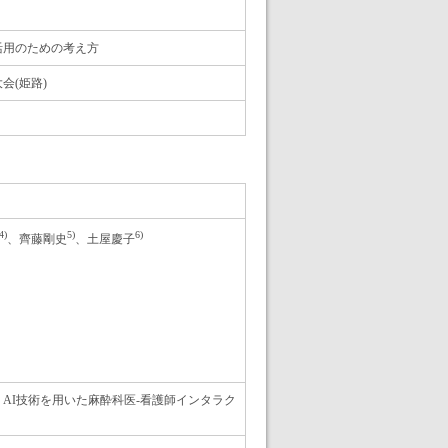
活用のための考え方
会(姫路)
4)
5)
6)
、齊藤剛史
、土屋慶子
AI技術を用いた麻酔科医-看護師インタラク