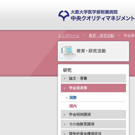
トップページ
>
教育・研究活動
> 学会発
研究
論文・著書
学会発表等
国際
国内
学会招待講演
その他教育講演
競争的資金獲得状況