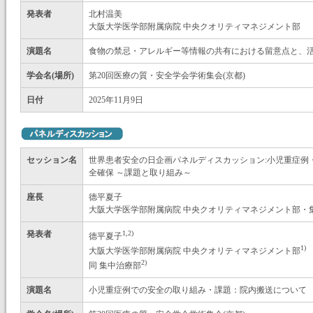
発表者
北村温美
大阪大学医学部附属病院 中央クオリティマネジメント部
演題名
食物の禁忌・アレルギー等情報の共有における留意点と、
学会名(場所)
第20回医療の質・安全学会学術集会(京都)
日付
2025年11月9日
セッション名
世界患者安全の日企画パネルディスカッション:小児重症例
全確保 ～課題と取り組み～
座長
德平夏子
大阪大学医学部附属病院 中央クオリティマネジメント部・
発表者
1,2)
德平夏子
1)
大阪大学医学部附属病院 中央クオリティマネジメント部
2)
同 集中治療部
演題名
小児重症例での安全の取り組み・課題：院内搬送について