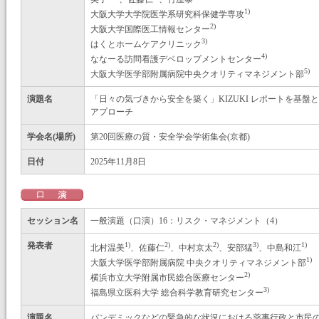
1)
大阪大学大学院医学系研究科保健学専攻
2)
大阪大学国際医工情報センター
3)
はくとホームケアクリニック
4)
ななーる訪問看護デベロップメントセンター
5)
大阪大学医学部附属病院中央クオリティマネジメント部
演題名
「日々の気づきから安全を築く」KIZUKI レポートを基
アプローチ
学会名(場所)
第20回医療の質・安全学会学術集会(京都)
日付
2025年11月8日
セッション名
一般演題（口演）16：リスク・マネジメント（4）
発表者
1)
2)
2)
3)
1)
北村温美
、佐藤仁
、中村京太
、安部猛
、中島和江
1)
大阪大学医学部附属病院 中央クオリティマネジメント部
2)
横浜市立大学附属市民総合医療センター
3)
福島県立医科大学 総合科学教育研究センター
演題名
パンデミックなどの緊急的な状況における薬事行政と市民