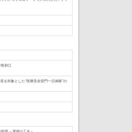
中島和江
護師長を対象とした“医療安全部門一日体験”の
の管理 －運用の工夫－