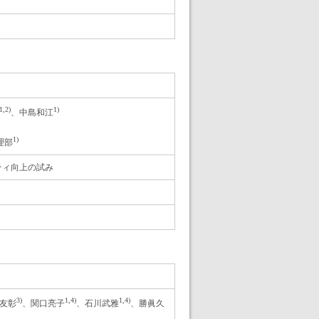
1,2)
1)
、中島和江
1)
理部
ティ向上の試み
3)
1,4)
1,4)
友彰
、関口亮子
、石川武雅
、勝眞久