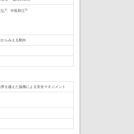
1)
2)
真弘
、中島和江
果からみえる動向
境界を越えた協働による安全マネジメント