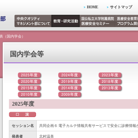
HOME
サイトマップ
表（国内学会）
国内学会等
2025年度
セッション名
共同企画６:電子カルテ情報共有サービスで安全に診療情報
発表者
北村温美