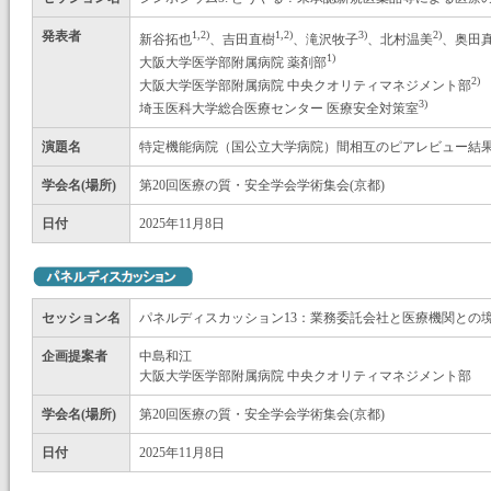
発表者
1,2)
1,2)
3)
2)
新谷拓也
、吉田直樹
、滝沢牧子
、北村温美
、奥田
1)
大阪大学医学部附属病院 薬剤部
2)
大阪大学医学部附属病院 中央クオリティマネジメント部
3)
埼玉医科大学総合医療センター 医療安全対策室
演題名
特定機能病院（国公立大学病院）間相互のピアレビュー結
学会名(場所)
第20回医療の質・安全学会学術集会(京都)
日付
2025年11月8日
セッション名
パネルディスカッション13：業務委託会社と医療機関との
企画提案者
中島和江
大阪大学医学部附属病院 中央クオリティマネジメント部
学会名(場所)
第20回医療の質・安全学会学術集会(京都)
日付
2025年11月8日