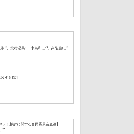
1)
2)
2)
1)
繁崇
、北村温美
、中島和江
、高階雅紀
に関する検証
システム検討に関する合同委員会企画】
けて－