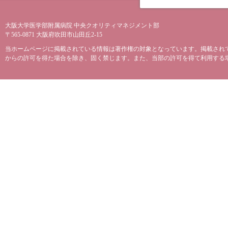
大阪大学医学部附属病院 中央クオリティマネジメント部
〒565-0871 大阪府吹田市山田丘2-15
当ホームページに掲載されている情報は著作権の対象となっています。掲載され
からの許可を得た場合を除き、固く禁じます。また、当部の許可を得て利用する