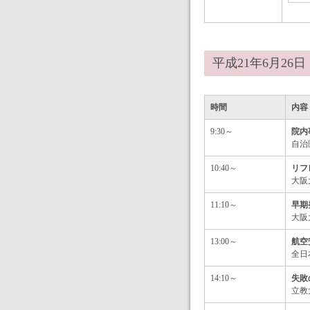
平成21年6月26
時間
内容
9:30～
院内
自治
10:40～
リフ
大阪
11:10～
早期
大阪
13:00～
航空
全日
14:10～
失敗
立教