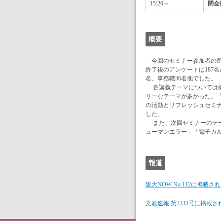
15:20～
閉会
概要
今回のセミナー参加者の所属
終了後のアンケートは187名
名、事務職36名他でした。
各講義テーマについては概
リーなテーマが多かった」
の活動とリフレッシュセミ
した。
また、次回セミナーのテー
ューマンエラー」「電子カ
報道
阪大NOW No.112に掲載されまし
文教速報 第7333号に掲載されまし