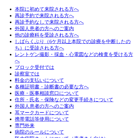
本院に初めて来院される方へ
再診予約で来院される方へ
再診予約なしで来院される方へ
外国人患者の方へのご案内
他の診療科を受診される方へ
しばらくぶり（6ケ月以上本院での診療を中断したの
ち）に受診される方へ
レントゲン撮影・採血・心電図などの検査を受ける方
へ
ブロック受付では
診察室では
料金の支払いについて
各種証明書・診断書の必要な方へ
医療・医事相談窓口について
住所・氏名・保険などの変更手続きについて
外国人患者の方へのご案内
耳マークカードについて
携帯電話等使用について
専門外来
病院のルールについて