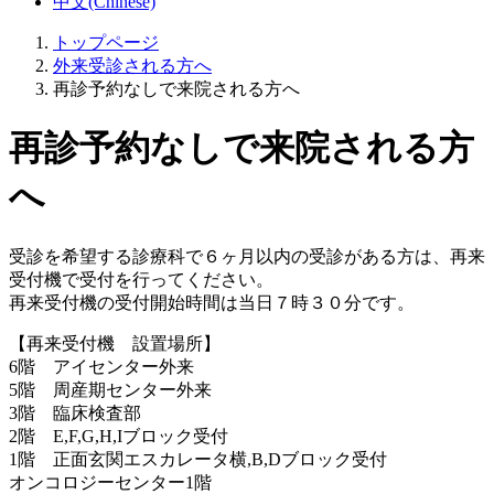
中文(Chinese)
トップページ
外来受診される方へ
再診予約なしで来院される方へ
再診予約なしで来院される方
へ
受診を希望する診療科で６ヶ月以内の受診がある方は、再来
受付機で受付を行ってください。
再来受付機の受付開始時間は当日７時３０分です。
【再来受付機 設置場所】
6階 アイセンター外来
5階 周産期センター外来
3階 臨床検査部
2階 E,F,G,H,Iブロック受付
1階 正面玄関エスカレータ横,B,Dブロック受付
オンコロジーセンター1階