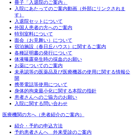
冊子「入退院のご案内」
入院にあたってのご案内動画（外部にリンクされま
す）
入退院セットについて
外国人患者の方へのご案内
特別室料について
面会（お見舞い）について
宿泊施設（春日丘ハウス）に関するご案内
各種証明書の発行について
体液曝露発生時の採血のお願い
お薬についてのご案内
未承認等の医薬品及び医療機器の使用に関する情報公
開
携帯電話等使用について
身体的拘束最小化に関する本院の指針
患者さんへのご協力のお願い
入院に関する問い合わせ
医療機関の方へ（患者紹介のご案内）
紹介・予約の申込方法
予約患者さんへ 外来受診のご案内