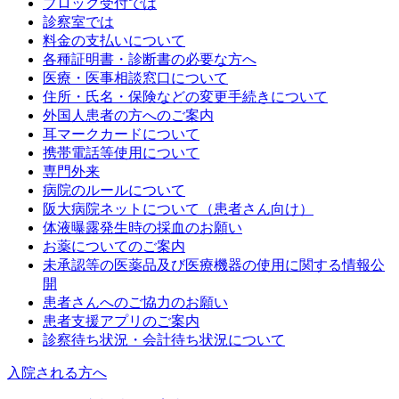
ブロック受付では
診察室では
料金の支払いについて
各種証明書・診断書の必要な方へ
医療・医事相談窓口について
住所・氏名・保険などの変更手続きについて
外国人患者の方へのご案内
耳マークカードについて
携帯電話等使用について
専門外来
病院のルールについて
阪大病院ネットについて（患者さん向け）
体液曝露発生時の採血のお願い
お薬についてのご案内
未承認等の医薬品及び医療機器の使用に関する情報公
開
患者さんへのご協力のお願い
患者支援アプリのご案内
診察待ち状況・会計待ち状況について
入院される方へ