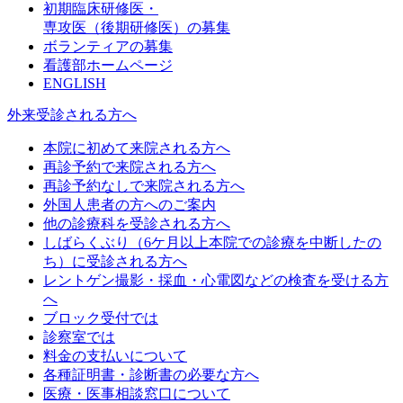
初期臨床研修医・
専攻医（後期研修医）の募集
ボランティアの募集
看護部ホームページ
ENGLISH
外来受診される方へ
本院に初めて来院される方へ
再診予約で来院される方へ
再診予約なしで来院される方へ
外国人患者の方へのご案内
他の診療科を受診される方へ
しばらくぶり（6ケ月以上本院での診療を中断したの
ち）に受診される方へ
レントゲン撮影・採血・心電図などの検査を受ける方
へ
ブロック受付では
診察室では
料金の支払いについて
各種証明書・診断書の必要な方へ
医療・医事相談窓口について