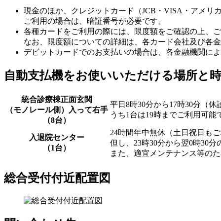
現金のほか、クレジットカード（JCB・VISA・ア
ご利用の場合は、暗証番号が必要です。
各種カードをご利用の際には、限度額をご確認の上、ご
なお、限度額についての詳細は、各カード会社及び各金
デビットカードでのお支払いの場合は、各金融機関によ
自動支払機をお使いいただける場所と
統合診療棟正面玄関
平日8時30分から17時30分（
（モノレール側）入って右手
うち1台は19時までご利用可能
（8台）
24時間年中無休（土日祝日も
入退院センター
但し、23時30分から翌0時30
（1台）
また、適宜メンテナンス等のた
総合受付付近配置図