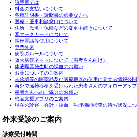
診察室では
料金の支払いについて
各種証明書・診断書の必要な方へ
医療・医事相談窓口について
住所・氏名・保険などの変更手続きについて
耳マークカードについて
携帯電話等使用について
専門外来
病院のルールについて
阪大病院ネットについて（患者さん向け）
体液曝露発生時の採血のお願い
お薬についてのご案内
未承認等の医薬品及び医療機器の使用に関する情報公開
海外で臓器移植を受けられた患者さんのフォローアップ
患者さんへのご協力のお願い
患者支援アプリのご案内
現在の診察・会計・採血・生理機能検査の待ち状況につ
外来受診のご案内
診療受付時間