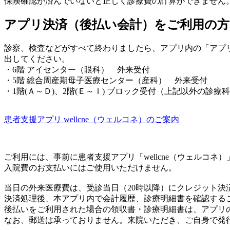
保険確認が済んでいないと正しく診療費の計算ができません
アプリ決済（後払い会計）をご利用の方
診察、検査などがすべて終わりましたら、アプリ内の「アプ
出してください。
・6階 アイセンター（眼科） 外来受付
・5階 総合周産期母子医療センター（産科） 外来受付
・1階(Ａ～Ｄ)、2階(Ｅ～Ｉ) ブロック受付（上記以外の診療
患者支援アプリ wellcne（ウェルコネ）のご案内
ご利用には、事前に患者支援アプリ「wellcne（ウェルコ
入院費のお支払いにはご使用いただけません。
当日の外来医療費は、受診当日（20時以降）にクレジット決
決済処理後、本アプリ内で会計履歴、診療明細書を確認する
後払いをご利用された場合の領収書・診療明細書は、アプリ
なお、郵送は承っておりません。来院いただき、ご自身で発