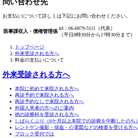
問い合わせ先
お支払いについて詳しくは下記にお問い合わせください。
tel：06-6879-5111（代表）
医事課収入・債権管理係
（平日8時30分から17時30分まで）
トップページ
外来受診される方へ
料金の支払いについて
外来受診される方へ
本院に初めて来院される方へ
再診予約で来院される方へ
再診予約なしで来院される方へ
外国人患者の方へのご案内
他の診療科を受診される方へ
しばらくぶり（6ケ月以上本院での診療を中断したのち
レントゲン撮影・採血・心電図などの検査を受ける方へ
ブロック受付では