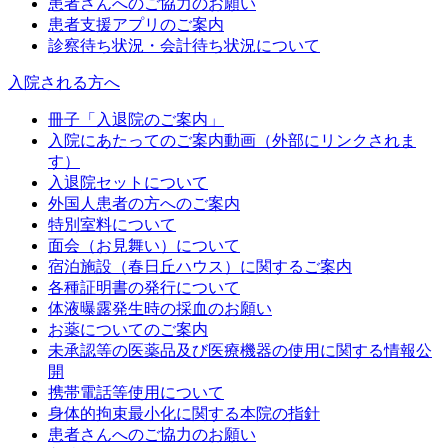
患者さんへのご協力のお願い
患者支援アプリのご案内
診察待ち状況・会計待ち状況について
入院される方へ
冊子「入退院のご案内」
入院にあたってのご案内動画（外部にリンクされま
す）
入退院セットについて
外国人患者の方へのご案内
特別室料について
面会（お見舞い）について
宿泊施設（春日丘ハウス）に関するご案内
各種証明書の発行について
体液曝露発生時の採血のお願い
お薬についてのご案内
未承認等の医薬品及び医療機器の使用に関する情報公
開
携帯電話等使用について
身体的拘束最小化に関する本院の指針
患者さんへのご協力のお願い