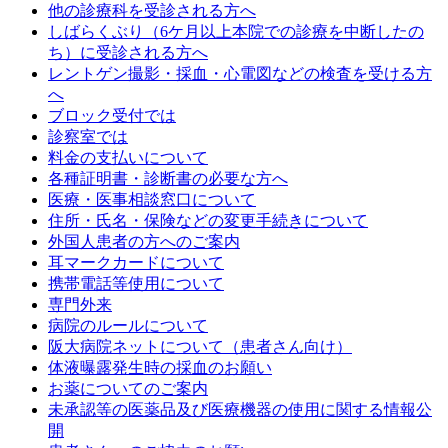
他の診療科を受診される方へ
しばらくぶり（6ケ月以上本院での診療を中断したの
ち）に受診される方へ
レントゲン撮影・採血・心電図などの検査を受ける方
へ
ブロック受付では
診察室では
料金の支払いについて
各種証明書・診断書の必要な方へ
医療・医事相談窓口について
住所・氏名・保険などの変更手続きについて
外国人患者の方へのご案内
耳マークカードについて
携帯電話等使用について
専門外来
病院のルールについて
阪大病院ネットについて（患者さん向け）
体液曝露発生時の採血のお願い
お薬についてのご案内
未承認等の医薬品及び医療機器の使用に関する情報公
開