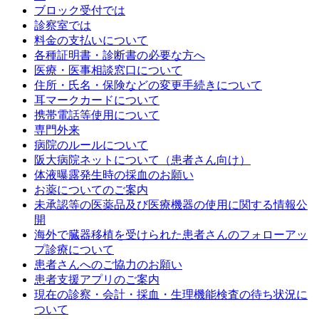
ブロック受付では
診察室では
料金の支払いについて
各種証明書・診断書の必要な方へ
医療・医事相談窓口について
住所・氏名・保険などの変更手続きについて
耳マークカードについて
携帯電話等使用について
専門外来
病院のルールについて
阪大病院ネットについて（患者さん向け）
体液曝露発生時の採血のお願い
お薬についてのご案内
未承認等の医薬品及び医療機器の使用に関する情報公
開
海外で臓器移植を受けられた患者さんのフォローアッ
プ診療について
患者さんへのご協力のお願い
患者支援アプリのご案内
現在の診察・会計・採血・生理機能検査の待ち状況に
ついて