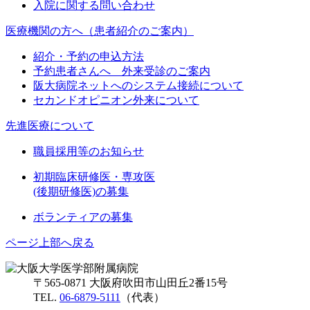
入院に関する問い合わせ
医療機関の方へ（患者紹介のご案内）
紹介・予約の申込方法
予約患者さんへ 外来受診のご案内
阪大病院ネットへのシステム接続について
セカンドオピニオン外来について
先進医療について
職員採用等のお知らせ
初期臨床研修医・専攻医
(後期研修医)の募集
ボランティアの募集
ページ上部へ戻る
〒565-0871 大阪府吹田市山田丘2番15号
TEL.
06-6879-5111
（代表）