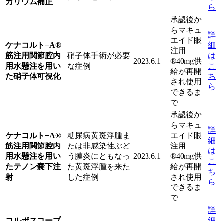
カリウム補正
ら
承認後か
らマキュ
詳
エイド眼
ケナコルト−A®
細
注用
筋注用関節腔内
硝子体手術が必要
は
2023.6.1
®40mg供
用水懸注を用い
な症例
こ
給が再開
た硝子体可視化
ち
され使用
ら
できるま
で
承認後か
らマキュ
詳
ケナコルト−A®
糖尿病黄斑浮腫ま
エイド眼
細
筋注用関節腔内
たは非感染性ぶど
注用
は
用水懸注を用い
う膜炎にともなっ
2023.6.1
®40mg供
こ
たテノン嚢下注
た黄斑浮腫を来た
給が再開
ち
射
した症例
され使用
ら
できるま
で
詳
コルポスコープ
細