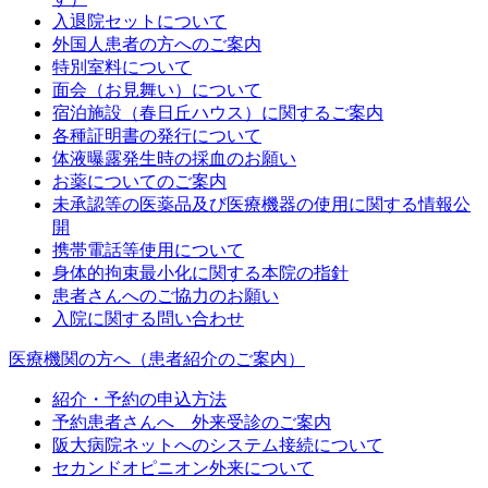
入退院セットについて
外国人患者の方へのご案内
特別室料について
面会（お見舞い）について
宿泊施設（春日丘ハウス）に関するご案内
各種証明書の発行について
体液曝露発生時の採血のお願い
お薬についてのご案内
未承認等の医薬品及び医療機器の使用に関する情報公
開
携帯電話等使用について
身体的拘束最小化に関する本院の指針
患者さんへのご協力のお願い
入院に関する問い合わせ
医療機関の方へ（患者紹介のご案内）
紹介・予約の申込方法
予約患者さんへ 外来受診のご案内
阪大病院ネットへのシステム接続について
セカンドオピニオン外来について