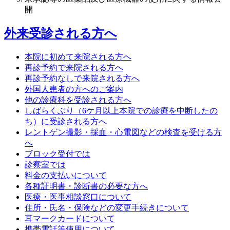
開
外来受診される方へ
本院に初めて来院される方へ
再診予約で来院される方へ
再診予約なしで来院される方へ
外国人患者の方へのご案内
他の診療科を受診される方へ
しばらくぶり（6ケ月以上本院での診療を中断したの
ち）に受診される方へ
レントゲン撮影・採血・心電図などの検査を受ける方
へ
ブロック受付では
診察室では
料金の支払いについて
各種証明書・診断書の必要な方へ
医療・医事相談窓口について
住所・氏名・保険などの変更手続きについて
耳マークカードについて
携帯電話等使用について