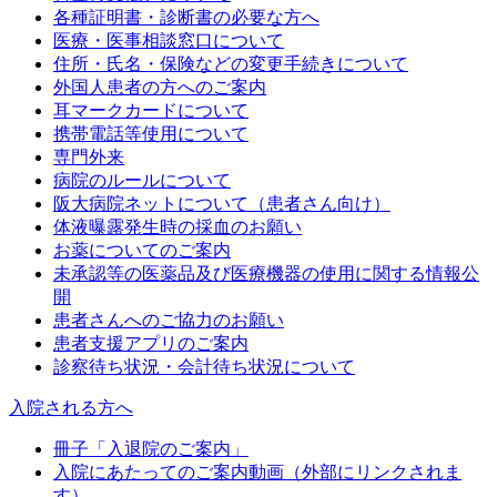
各種証明書・診断書の必要な方へ
医療・医事相談窓口について
住所・氏名・保険などの変更手続きについて
外国人患者の方へのご案内
耳マークカードについて
携帯電話等使用について
専門外来
病院のルールについて
阪大病院ネットについて（患者さん向け）
体液曝露発生時の採血のお願い
お薬についてのご案内
未承認等の医薬品及び医療機器の使用に関する情報公
開
患者さんへのご協力のお願い
患者支援アプリのご案内
診察待ち状況・会計待ち状況について
入院される方へ
冊子「入退院のご案内」
入院にあたってのご案内動画（外部にリンクされま
す）