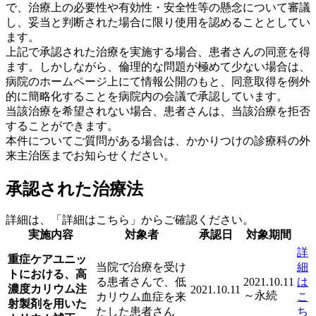
で、治療上の必要性や有効性・安全性等の懸念について審議
し、妥当と判断された場合に限り使用を認めることとしてい
ます。
上記で承認された治療を実施する場合、患者さんの同意を得
ます。しかしながら、倫理的な問題が極めて少ない場合は、
病院のホームページ上にて情報公開のもと、同意取得を例外
的に簡略化することを病院内の会議で承認しています。
当該治療を希望されない場合、患者さんは、当該治療を拒否
することができます。
本件についてご質問がある場合は、かかりつけの診療科の外
来主治医までお知らせください。
承認された治療法
詳細は、「詳細はこちら」からご確認ください。
実施内容
対象者
承認日
対象期間
詳
重症ケアユニッ
当院で治療を受け
細
トにおける、高
る患者さんで、低
2021.10.11
は
濃度カリウム注
2021.10.11
～永続
カリウム血症を来
こ
射製剤を用いた
たした患者さん
ち