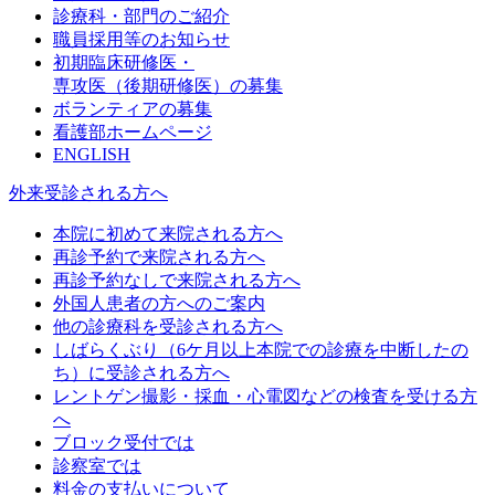
診療科・部門のご紹介
職員採用等のお知らせ
初期臨床研修医・
専攻医（後期研修医）の募集
ボランティアの募集
看護部ホームページ
ENGLISH
外来受診される方へ
本院に初めて来院される方へ
再診予約で来院される方へ
再診予約なしで来院される方へ
外国人患者の方へのご案内
他の診療科を受診される方へ
しばらくぶり（6ケ月以上本院での診療を中断したの
ち）に受診される方へ
レントゲン撮影・採血・心電図などの検査を受ける方
へ
ブロック受付では
診察室では
料金の支払いについて