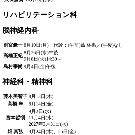
リハビリテーション科
脳神経内科
別宮豪一
8月10日(月) 代診：(午前)葛 林楯／(午後)なし
8月26日(水)午後
高橋正紀
9月8日(火)14:30～
島村宗尚
9月4日(金)午後
神経科・精神科
藤本美智子
8月13日(木)
高橋 隼
8月14日(金)
9月2日(水)
宮本哲愼
11月4日(水)
2027年3月31日(水)
畑 真弘
9月24日(木)、25日(金)