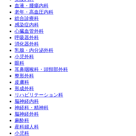
血液・腫瘍内科
老年・高血圧内科
総合診療科
感染症内科
心臓血管外科
呼吸器外科
消化器外科
乳腺・内分泌外科
小児外科
眼科
耳鼻咽喉科・頭頸部外科
整形外科
皮膚科
形成外科
リハビリテーション科
脳神経内科
神経科・精神科
脳神経外科
麻酔科
産科婦人科
小児科