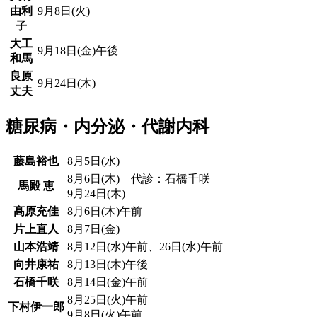
由利
9月8日(火)
子
大工
9月18日(金)午後
和馬
良原
9月24日(木)
丈夫
糖尿病・内分泌・代謝内科
藤島裕也
8月5日(水)
8月6日(木) 代診：石橋千咲
馬殿 恵
9月24日(木)
髙原充佳
8月6日(木)午前
片上直人
8月7日(金)
山本浩靖
8月12日(水)午前、26日(水)午前
向井康祐
8月13日(木)午後
石橋千咲
8月14日(金)午前
8月25日(火)午前
下村伊一郎
9月8日(火)午前