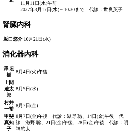
11月11日(水)午前
2027年3月17日(水)～10:30まで 代診：世良英子
腎臓内科
坂口悠介
10月21日(水)
消化器内科
澤 宏
8月4日(火)午後
樹
上間
遼太
8月5日(水)
郎
村井
8月7日(金)
一裕
甲斐
8月7日(金)午後 代診：滋野 聡、14日(金)午後 代
真知
診：滋野 聡、21日(金)午後、28日(金)午後 代診：明
子
神悠太