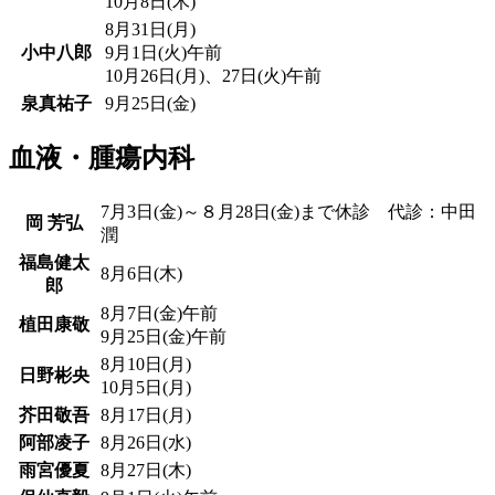
10月8日(木)
8月31日(月)
小中八郎
9月1日(火)午前
10月26日(月)、27日(火)午前
泉真祐子
9月25日(金)
血液・腫瘍内科
7月3日(金)～８月28日(金)まで休診 代診：中田
岡 芳弘
潤
福島健太
8月6日(木)
郎
8月7日(金)午前
植田康敬
9月25日(金)午前
8月10日(月)
日野彬央
10月5日(月)
芥田敬吾
8月17日(月)
阿部凌子
8月26日(水)
雨宮優夏
8月27日(木)