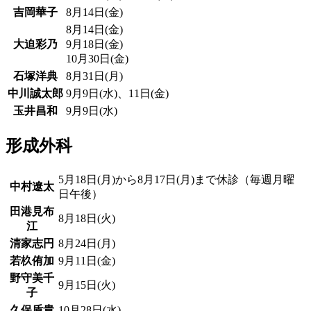
吉岡華子
8月14日(金)
8月14日(金)
大迫彩乃
9月18日(金)
10月30日(金)
石塚洋典
8月31日(月)
中川誠太郎
9月9日(水)、11日(金)
玉井昌和
9月9日(水)
形成外科
5月18日(月)から8月17日(月)まで休診（毎週月曜
中村遼太
日午後）
田港見布
8月18日(火)
江
清家志円
8月24日(月)
若杦侑加
9月11日(金)
野守美千
9月15日(火)
子
久保盾貴
10月28日(水)