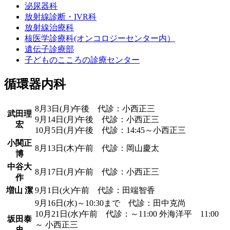
泌尿器科
放射線診断・IVR科
放射線治療科
核医学診療科(オンコロジーセンター内）
遺伝子診療部
子どものこころの診療センター
循環器内科
8月3日(月)午後 代診：小西正三
武田理
9月14日(月)午後 代診：小西正三
宏
10月5日(月)午後 代診：14:45～小西正三
小関正
8月13日(木)午前 代診：岡山慶太
博
中谷大
8月17日(月)午前 代診：小西正三
作
増山 潔
9月1日(火)午前 代診：田端智香
9月16日(水)～10:30まで 代診：田中克尚
10月21日(水)午前 代診：～11:00 外海洋平 11:00
坂田泰
～ 小西正三
史