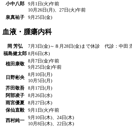
小中八郎
9月1日(火)午前
10月26日(月)、27日(火)午前
泉真祐子
9月25日(金)
血液・腫瘍内科
岡 芳弘
7月3日(金)～８月28日(金)まで休診 代診：中田 
福島健太郎
8月6日(木)
8月7日(金)午前
植田康敬
9月25日(金)午前
8月10日(月)
日野彬央
10月5日(月)
芥田敬吾
8月17日(月)
阿部凌子
8月26日(水)
雨宮優夏
8月27日(木)
保仙直毅
9月1日(火)午前
9月10日(木)、24日(木)
西村純一
10月8日(木)、22日(木)