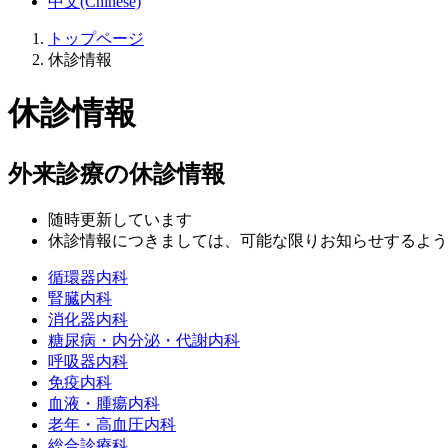
中文(Chinese)
トップページ
休診情報
休診情報
外来診療の休診情報
随時更新しています
休診情報につきましては、可能な限りお知らせするよう
循環器内科
腎臓内科
消化器内科
糖尿病・内分泌・代謝内科
呼吸器内科
免疫内科
血液・腫瘍内科
老年・高血圧内科
総合診療科