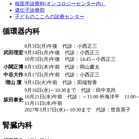
核医学診療科(オンコロジーセンター内）
遺伝子診療部
子どものこころの診療センター
循環器内科
8月3日(月)午後 代診：小西正三
武田理宏
9月14日(月)午後 代診：小西正三
10月5日(月)午後 代診：14:45～小西正三
小関正博
8月13日(木)午前 代診：岡山慶太
中谷大作
8月17日(月)午前 代診：小西正三
増山 潔
9月1日(火)午前 代診：田端智香
9月16日(水)～10:30まで 代診：田中克尚
10月21日(水)午前 代診：～11:00 外海洋平 11:0
坂田泰史
11月11日(水)午前
2027年3月17日(水)～10:30まで 代診：世良英子
腎臓内科