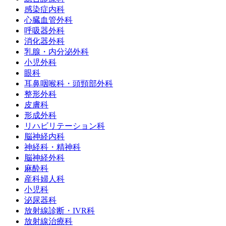
感染症内科
心臓血管外科
呼吸器外科
消化器外科
乳腺・内分泌外科
小児外科
眼科
耳鼻咽喉科・頭頸部外科
整形外科
皮膚科
形成外科
リハビリテーション科
脳神経内科
神経科・精神科
脳神経外科
麻酔科
産科婦人科
小児科
泌尿器科
放射線診断・IVR科
放射線治療科