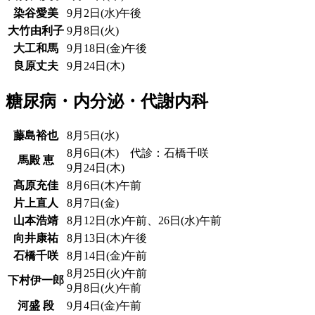
染谷愛美
9月2日(水)午後
大竹由利子
9月8日(火)
大工和馬
9月18日(金)午後
良原丈夫
9月24日(木)
糖尿病・内分泌・代謝内科
藤島裕也
8月5日(水)
8月6日(木) 代診：石橋千咲
馬殿 恵
9月24日(木)
髙原充佳
8月6日(木)午前
片上直人
8月7日(金)
山本浩靖
8月12日(水)午前、26日(水)午前
向井康祐
8月13日(木)午後
石橋千咲
8月14日(金)午前
8月25日(火)午前
下村伊一郎
9月8日(火)午前
河盛 段
9月4日(金)午前