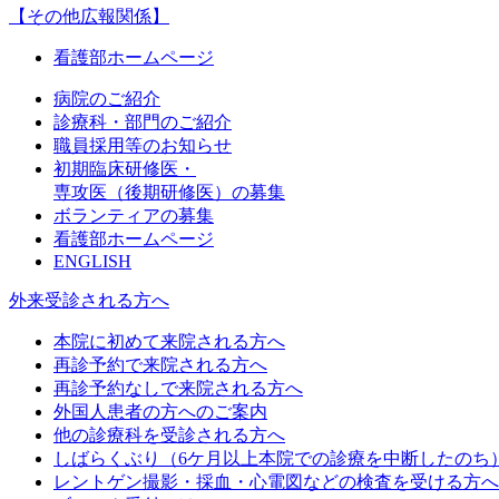
【その他広報関係】
看護部ホームページ
病院のご紹介
診療科・部門のご紹介
職員採用等のお知らせ
初期臨床研修医・
専攻医（後期研修医）の募集
ボランティアの募集
看護部ホームページ
ENGLISH
外来受診される方へ
本院に初めて来院される方へ
再診予約で来院される方へ
再診予約なしで来院される方へ
外国人患者の方へのご案内
他の診療科を受診される方へ
しばらくぶり（6ケ月以上本院での診療を中断したのち
レントゲン撮影・採血・心電図などの検査を受ける方へ