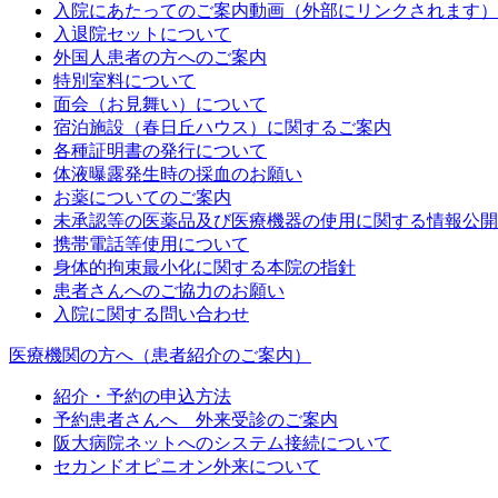
入院にあたってのご案内動画（外部にリンクされます）
入退院セットについて
外国人患者の方へのご案内
特別室料について
面会（お見舞い）について
宿泊施設（春日丘ハウス）に関するご案内
各種証明書の発行について
体液曝露発生時の採血のお願い
お薬についてのご案内
未承認等の医薬品及び医療機器の使用に関する情報公開
携帯電話等使用について
身体的拘束最小化に関する本院の指針
患者さんへのご協力のお願い
入院に関する問い合わせ
医療機関の方へ（患者紹介のご案内）
紹介・予約の申込方法
予約患者さんへ 外来受診のご案内
阪大病院ネットへのシステム接続について
セカンドオピニオン外来について