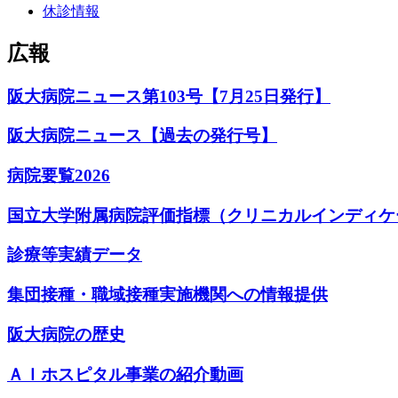
休診情報
広報
阪大病院ニュース第103号【7月25日発行】
阪大病院ニュース【過去の発行号】
病院要覧2026
国立大学附属病院評価指標（クリニカルインディケ
診療等実績データ
集団接種・職域接種実施機関への情報提供
阪大病院の歴史
ＡＩホスピタル事業の紹介動画