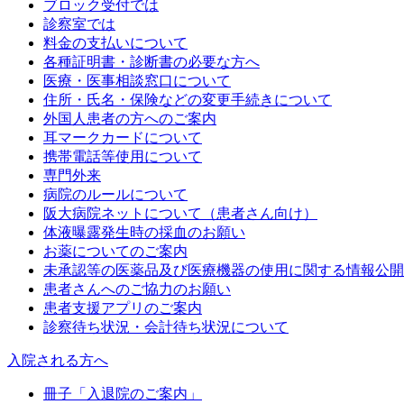
ブロック受付では
診察室では
料金の支払いについて
各種証明書・診断書の必要な方へ
医療・医事相談窓口について
住所・氏名・保険などの変更手続きについて
外国人患者の方へのご案内
耳マークカードについて
携帯電話等使用について
専門外来
病院のルールについて
阪大病院ネットについて（患者さん向け）
体液曝露発生時の採血のお願い
お薬についてのご案内
未承認等の医薬品及び医療機器の使用に関する情報公開
患者さんへのご協力のお願い
患者支援アプリのご案内
診察待ち状況・会計待ち状況について
入院される方へ
冊子「入退院のご案内」