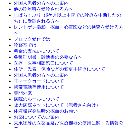
外国人患者の方へのご案内
他の診療科を受診される方へ
しばらくぶり（6ケ月以上本院での診療を中断したの
ち）に受診される方へ
レントゲン撮影・採血・心電図などの検査を受ける方
へ
ブロック受付では
診察室では
料金の支払いについて
各種証明書・診断書の必要な方へ
医療・医事相談窓口について
住所・氏名・保険などの変更手続きについて
外国人患者の方へのご案内
耳マークカードについて
携帯電話等使用について
専門外来
病院のルールについて
阪大病院ネットについて（患者さん向け）
体液曝露発生時の採血のお願い
お薬についてのご案内
未承認等の医薬品及び医療機器の使用に関する情報公