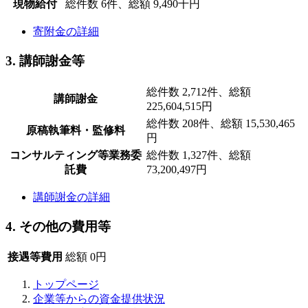
現物給付
総件数 6件、総額 9,490千円
寄附金の詳細
3. 講師謝金等
総件数 2,712件、総額
講師謝金
225,604,515円
総件数 208件、総額 15,530,465
原稿執筆料・監修料
円
コンサルティング等業務委
総件数 1,327件、総額
託費
73,200,497円
講師謝金の詳細
4. その他の費用等
接遇等費用
総額 0円
トップページ
企業等からの資金提供状況