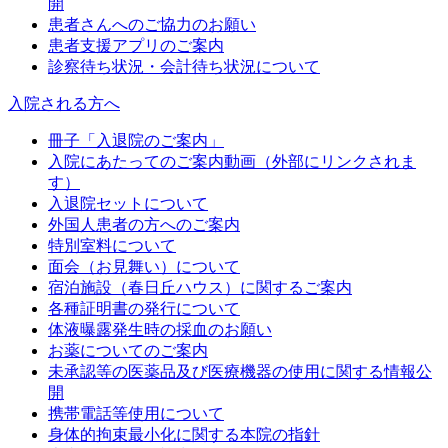
開
患者さんへのご協力のお願い
患者支援アプリのご案内
診察待ち状況・会計待ち状況について
入院される方へ
冊子「入退院のご案内」
入院にあたってのご案内動画（外部にリンクされま
す）
入退院セットについて
外国人患者の方へのご案内
特別室料について
面会（お見舞い）について
宿泊施設（春日丘ハウス）に関するご案内
各種証明書の発行について
体液曝露発生時の採血のお願い
お薬についてのご案内
未承認等の医薬品及び医療機器の使用に関する情報公
開
携帯電話等使用について
身体的拘束最小化に関する本院の指針