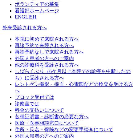
ボランティアの募集
看護部ホームページ
ENGLISH
外来受診される方へ
本院に初めて来院される方へ
再診予約で来院される方へ
再診予約なしで来院される方へ
外国人患者の方へのご案内
他の診療科を受診される方へ
しばらくぶり（6ケ月以上本院での診療を中断したの
ち）に受診される方へ
レントゲン撮影・採血・心電図などの検査を受ける方
へ
ブロック受付では
診察室では
料金の支払いについて
各種証明書・診断書の必要な方へ
医療・医事相談窓口について
住所・氏名・保険などの変更手続きについて
外国人患者の方へのご案内