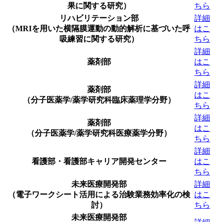
果に関する研究）
ちら
リハビリテーション部
詳細
（MRIを用いた横隔膜運動の動的解析に基づいた呼
はこ
吸練習に関する研究）
ちら
詳細
薬剤部
はこ
ちら
詳細
薬剤部
はこ
（分子医薬学/薬学研究科臨床薬理学分野）
ちら
詳細
薬剤部
はこ
（分子医薬学/薬学研究科医療薬学分野）
ちら
詳細
看護部・看護部キャリア開発センター
はこ
ちら
未来医療開発部
詳細
（電子ワークシート活用による治験業務効率化の検
はこ
討）
ちら
未来医療開発部