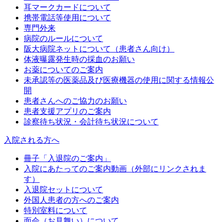
耳マークカードについて
携帯電話等使用について
専門外来
病院のルールについて
阪大病院ネットについて（患者さん向け）
体液曝露発生時の採血のお願い
お薬についてのご案内
未承認等の医薬品及び医療機器の使用に関する情報公
開
患者さんへのご協力のお願い
患者支援アプリのご案内
診察待ち状況・会計待ち状況について
入院される方へ
冊子「入退院のご案内」
入院にあたってのご案内動画（外部にリンクされま
す）
入退院セットについて
外国人患者の方へのご案内
特別室料について
面会（お見舞い）について