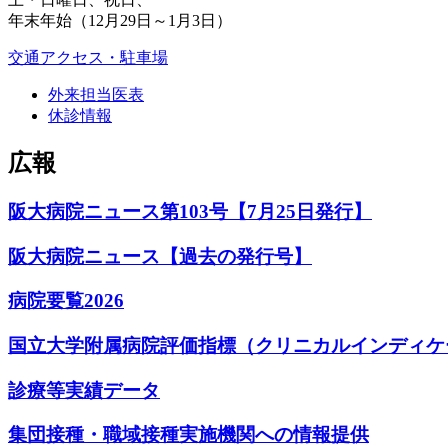
年末年始（12月29日～1月3日）
交通アクセス・駐車場
外来担当医表
休診情報
広報
阪大病院ニュース第103号【7月25日発行】
阪大病院ニュース【過去の発行号】
病院要覧2026
国立大学附属病院評価指標（クリニカルインディケ
診療等実績データ
集団接種・職域接種実施機関への情報提供