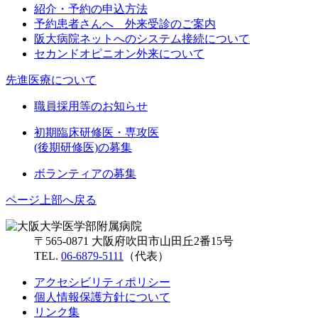
紹介・予約の申込方法
予約患者さんへ 外来受診のご案内
阪大病院ネットへのシステム接続について
セカンドオピニオン外来について
先進医療について
職員採用等のお知らせ
初期臨床研修医・専攻医
(後期研修医)の募集
ボランティアの募集
ページ上部へ戻る
〒565-0871 大阪府吹田市山田丘2番15号
TEL.
06-6879-5111
（代表）
アクセシビリティポリシー
個人情報保護方針について
リンク集