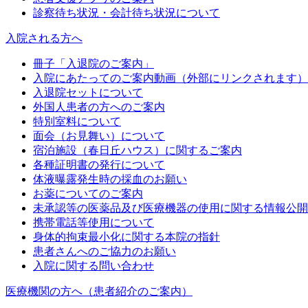
診察待ち状況・会計待ち状況について
入院される方へ
冊子「入退院のご案内」
入院にあたってのご案内動画（外部にリンクされます）
入退院セットについて
外国人患者の方へのご案内
特別室料について
面会（お見舞い）について
宿泊施設（春日丘ハウス）に関するご案内
各種証明書の発行について
体液曝露発生時の採血のお願い
お薬についてのご案内
未承認等の医薬品及び医療機器の使用に関する情報公開
携帯電話等使用について
身体的拘束最小化に関する本院の指針
患者さんへのご協力のお願い
入院に関する問い合わせ
医療機関の方へ（患者紹介のご案内）