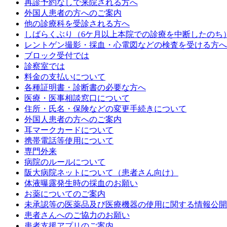
再診予約なしで来院される方へ
外国人患者の方へのご案内
他の診療科を受診される方へ
しばらくぶり（6ケ月以上本院での診療を中断したのち
レントゲン撮影・採血・心電図などの検査を受ける方へ
ブロック受付では
診察室では
料金の支払いについて
各種証明書・診断書の必要な方へ
医療・医事相談窓口について
住所・氏名・保険などの変更手続きについて
外国人患者の方へのご案内
耳マークカードについて
携帯電話等使用について
専門外来
病院のルールについて
阪大病院ネットについて（患者さん向け）
体液曝露発生時の採血のお願い
お薬についてのご案内
未承認等の医薬品及び医療機器の使用に関する情報公開
患者さんへのご協力のお願い
患者支援アプリのご案内