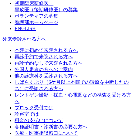
初期臨床研修医・
専攻医（後期研修医）の募集
ボランティアの募集
看護部ホームページ
ENGLISH
外来受診される方へ
本院に初めて来院される方へ
再診予約で来院される方へ
再診予約なしで来院される方へ
外国人患者の方へのご案内
他の診療科を受診される方へ
しばらくぶり（6ケ月以上本院での診療を中断したの
ち）に受診される方へ
レントゲン撮影・採血・心電図などの検査を受ける方
へ
ブロック受付では
診察室では
料金の支払いについて
各種証明書・診断書の必要な方へ
医療・医事相談窓口について