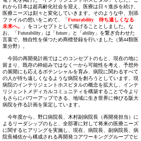
れから日本は超高齢化社会を迎え、医療は日々進歩を続け、
医療ニーズは刻々と変化していきます。そのような中、別添
ファイルの想いをこめて、「
Futurability 待ち遠しくなる
未来へ。
」をコンセプトとして掲げることとしました。な
お、「Futurability」は「future」と「ability」を繋ぎ合わせた
言葉で、独自性を保つため商標登録を行いました（第44類医
業分野）。
今回の再開発計画ではこのコンセプトのもと、現在の地に
留まり、既存の枠組みではなく一から可能性を考え、予想外
の展開にも応えるポテンシャルを育み、病院に関わるすべて
の人が待ち遠しくなるような病院を創ろうとしています。現
病院のインテリジェントホスピタルの概念を拡大し、インテ
リジェントメディカルコミュニティを構築することで今より
もさらにパワーアップできる、地域に生き世界に伸びる阪大
病院を作る計画を策定しています。
今年度から、野口病院長、木村副病院長（再開発担当）に
よるリーダシップのもと、全部署に対して将来の医療ニーズ
に関するヒアリングを実施し、現在、病院長、副病院長、病
院長補佐から構成される再開発コアワーキンググループでヒ