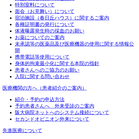
特別室料について
面会（お見舞い）について
宿泊施設（春日丘ハウス）に関するご案内
各種証明書の発行について
体液曝露発生時の採血のお願い
お薬についてのご案内
未承認等の医薬品及び医療機器の使用に関する情報公
開
携帯電話等使用について
身体的拘束最小化に関する本院の指針
患者さんへのご協力のお願い
入院に関する問い合わせ
医療機関の方へ（患者紹介のご案内）
紹介・予約の申込方法
予約患者さんへ 外来受診のご案内
阪大病院ネットへのシステム接続について
セカンドオピニオン外来について
先進医療について