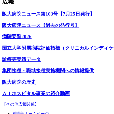
広報
阪大病院ニュース第103号【7月25日発行】
阪大病院ニュース【過去の発行号】
病院要覧2026
国立大学附属病院評価指標（クリニカルインディケ
診療等実績データ
集団接種・職域接種実施機関への情報提供
阪大病院の歴史
ＡＩホスピタル事業の紹介動画
【その他広報関係】
看護部ホームページ