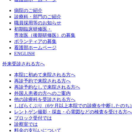
病院のご紹介
診療科・部門のご紹介
職員採用等のお知らせ
初期臨床研修医・
専攻医（後期研修医）の募集
ボランティアの募集
看護部ホームページ
ENGLISH
外来受診される方へ
本院に初めて来院される方へ
再診予約で来院される方へ
再診予約なしで来院される方へ
外国人患者の方へのご案内
他の診療科を受診される方へ
しばらくぶり（6ケ月以上本院での診療を中断したのち
レントゲン撮影・採血・心電図などの検査を受ける方へ
ブロック受付では
診察室では
料金の支払いについて