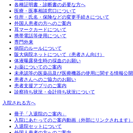
各種証明書・診断書の必要な方へ
医療・医事相談窓口について
住所・氏名・保険などの変更手続きについて
外国人患者の方へのご案内
耳マークカードについて
携帯電話等使用について
専門外来
病院のルールについて
阪大病院ネットについて（患者さん向け）
体液曝露発生時の採血のお願い
お薬についてのご案内
未承認等の医薬品及び医療機器の使用に関する情報公開
患者さんへのご協力のお願い
患者支援アプリのご案内
診察待ち状況・会計待ち状況について
入院される方へ
冊子「入退院のご案内」
入院にあたってのご案内動画（外部にリンクされます）
入退院セットについて
外国人患者の方へのご案内