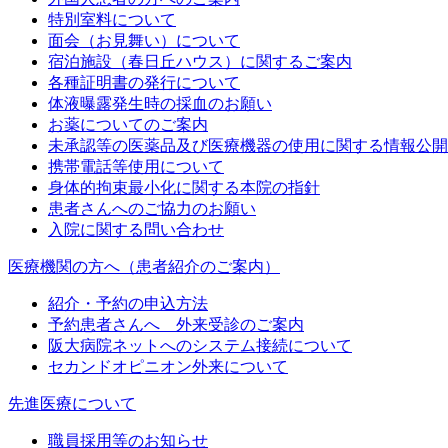
特別室料について
面会（お見舞い）について
宿泊施設（春日丘ハウス）に関するご案内
各種証明書の発行について
体液曝露発生時の採血のお願い
お薬についてのご案内
未承認等の医薬品及び医療機器の使用に関する情報公開
携帯電話等使用について
身体的拘束最小化に関する本院の指針
患者さんへのご協力のお願い
入院に関する問い合わせ
医療機関の方へ（患者紹介のご案内）
紹介・予約の申込方法
予約患者さんへ 外来受診のご案内
阪大病院ネットへのシステム接続について
セカンドオピニオン外来について
先進医療について
職員採用等のお知らせ