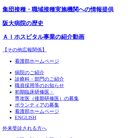
集団接種・職域接種実施機関への情報提供
阪大病院の歴史
ＡＩホスピタル事業の紹介動画
【その他広報関係】
看護部ホームページ
病院のご紹介
診療科・部門のご紹介
職員採用等のお知らせ
初期臨床研修医・
専攻医（後期研修医）の募集
ボランティアの募集
看護部ホームページ
ENGLISH
外来受診される方へ