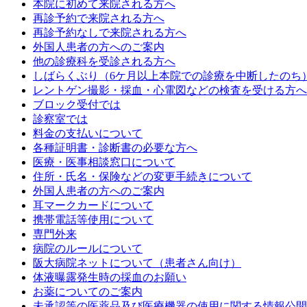
本院に初めて来院される方へ
再診予約で来院される方へ
再診予約なしで来院される方へ
外国人患者の方へのご案内
他の診療科を受診される方へ
しばらくぶり（6ケ月以上本院での診療を中断したのち
レントゲン撮影・採血・心電図などの検査を受ける方へ
ブロック受付では
診察室では
料金の支払いについて
各種証明書・診断書の必要な方へ
医療・医事相談窓口について
住所・氏名・保険などの変更手続きについて
外国人患者の方へのご案内
耳マークカードについて
携帯電話等使用について
専門外来
病院のルールについて
阪大病院ネットについて（患者さん向け）
体液曝露発生時の採血のお願い
お薬についてのご案内
未承認等の医薬品及び医療機器の使用に関する情報公開