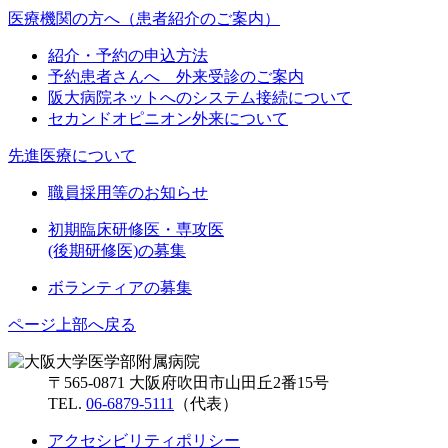
医療機関の方へ（患者紹介のご案内）
紹介・予約の申込方法
予約患者さんへ 外来受診のご案内
阪大病院ネットへのシステム接続について
セカンドオピニオン外来について
先進医療について
職員採用等のお知らせ
初期臨床研修医・専攻医
(後期研修医)の募集
ボランティアの募集
ページ上部へ戻る
〒565-0871 大阪府吹田市山田丘2番15号
TEL.
06-6879-5111
（代表）
アクセシビリティポリシー