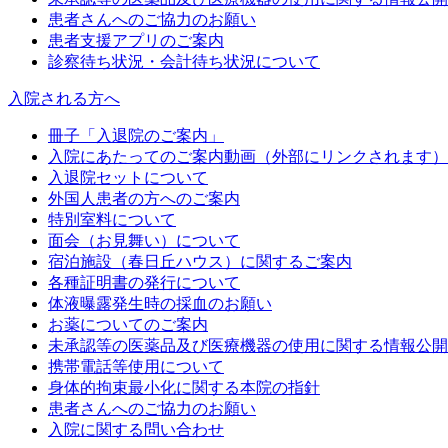
患者さんへのご協力のお願い
患者支援アプリのご案内
診察待ち状況・会計待ち状況について
入院される方へ
冊子「入退院のご案内」
入院にあたってのご案内動画（外部にリンクされます）
入退院セットについて
外国人患者の方へのご案内
特別室料について
面会（お見舞い）について
宿泊施設（春日丘ハウス）に関するご案内
各種証明書の発行について
体液曝露発生時の採血のお願い
お薬についてのご案内
未承認等の医薬品及び医療機器の使用に関する情報公開
携帯電話等使用について
身体的拘束最小化に関する本院の指針
患者さんへのご協力のお願い
入院に関する問い合わせ