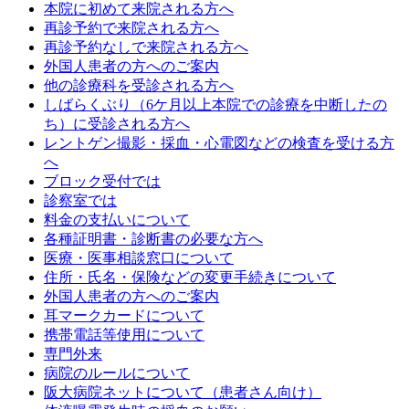
本院に初めて来院される方へ
再診予約で来院される方へ
再診予約なしで来院される方へ
外国人患者の方へのご案内
他の診療科を受診される方へ
しばらくぶり（6ケ月以上本院での診療を中断したの
ち）に受診される方へ
レントゲン撮影・採血・心電図などの検査を受ける方
へ
ブロック受付では
診察室では
料金の支払いについて
各種証明書・診断書の必要な方へ
医療・医事相談窓口について
住所・氏名・保険などの変更手続きについて
外国人患者の方へのご案内
耳マークカードについて
携帯電話等使用について
専門外来
病院のルールについて
阪大病院ネットについて（患者さん向け）