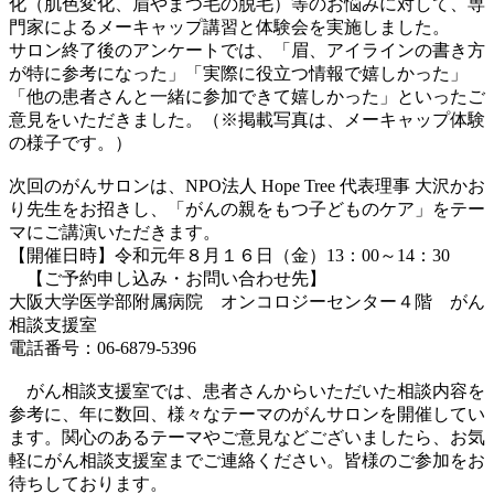
化（肌色変化、眉やまつ毛の脱毛）等のお悩みに対して、専
門家によるメーキャップ講習と体験会を実施しました。
サロン終了後のアンケートでは、「眉、アイラインの書き方
が特に参考になった」「実際に役立つ情報で嬉しかった」
「他の患者さんと一緒に参加できて嬉しかった」といったご
意見をいただきました。（※掲載写真は、メーキャップ体験
の様子です。）
次回のがんサロンは、NPO法人 Hope Tree 代表理事 大沢かお
り先生をお招きし、「がんの親をもつ子どものケア」をテー
マにご講演いただきます。
【開催日時】令和元年８月１６日（金）13：00～14：30
【ご予約申し込み・お問い合わせ先】
大阪大学医学部附属病院 オンコロジーセンター４階 がん
相談支援室
電話番号：06-6879-5396
がん相談支援室では、患者さんからいただいた相談内容を
参考に、年に数回、様々なテーマのがんサロンを開催してい
ます。関心のあるテーマやご意見などございましたら、お気
軽にがん相談支援室までご連絡ください。皆様のご参加をお
待ちしております。