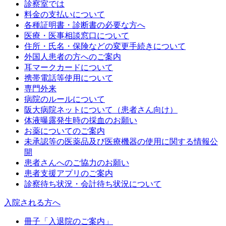
診察室では
料金の支払いについて
各種証明書・診断書の必要な方へ
医療・医事相談窓口について
住所・氏名・保険などの変更手続きについて
外国人患者の方へのご案内
耳マークカードについて
携帯電話等使用について
専門外来
病院のルールについて
阪大病院ネットについて（患者さん向け）
体液曝露発生時の採血のお願い
お薬についてのご案内
未承認等の医薬品及び医療機器の使用に関する情報公
開
患者さんへのご協力のお願い
患者支援アプリのご案内
診察待ち状況・会計待ち状況について
入院される方へ
冊子「入退院のご案内」