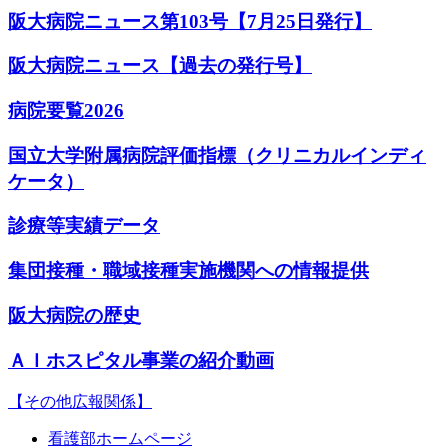
阪大病院ニュース第103号【7月25日発行】
阪大病院ニュース【過去の発行号】
病院要覧2026
国立大学附属病院評価指標（クリニカルインディ
ケータ）
診療等実績データ
集団接種・職域接種実施機関への情報提供
阪大病院の歴史
ＡＩホスピタル事業の紹介動画
【その他広報関係】
看護部ホームページ