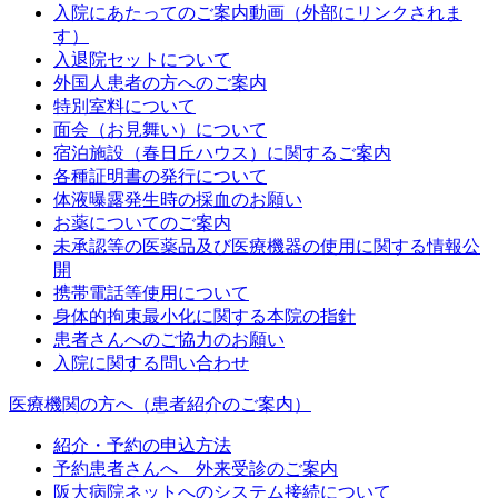
入院にあたってのご案内動画（外部にリンクされま
す）
入退院セットについて
外国人患者の方へのご案内
特別室料について
面会（お見舞い）について
宿泊施設（春日丘ハウス）に関するご案内
各種証明書の発行について
体液曝露発生時の採血のお願い
お薬についてのご案内
未承認等の医薬品及び医療機器の使用に関する情報公
開
携帯電話等使用について
身体的拘束最小化に関する本院の指針
患者さんへのご協力のお願い
入院に関する問い合わせ
医療機関の方へ（患者紹介のご案内）
紹介・予約の申込方法
予約患者さんへ 外来受診のご案内
阪大病院ネットへのシステム接続について