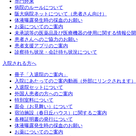
専門外来
病院のルールについて
阪大病院ネットについて（患者さん向け）
体液曝露発生時の採血のお願い
お薬についてのご案内
未承認等の医薬品及び医療機器の使用に関する情報公開
患者さんへのご協力のお願い
患者支援アプリのご案内
診察待ち状況・会計待ち状況について
入院される方へ
冊子「入退院のご案内」
入院にあたってのご案内動画（外部にリンクされます）
入退院セットについて
外国人患者の方へのご案内
特別室料について
面会（お見舞い）について
宿泊施設（春日丘ハウス）に関するご案内
各種証明書の発行について
体液曝露発生時の採血のお願い
お薬についてのご案内