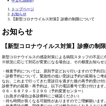
中文(Chinese)
トップページ
お知らせ
【新型コロナウイルス対策】診療の制限について
お知らせ
【新型コロナウイルス対策】診療の制
新型コロナウイルスの感染対策による病院スタッフの不足に
※状況に応じて対応が変更になる場合は、その都度お知らせ
・検査予約については、原則予定どおり行いますので予約日
・診察予約について、緊急性の低い受診は予約の延期をご考
なお、これまで行ってきた受診日を過ぎた後の再予約受け付
診察予約の延期・再予約は、以下の電話番号で受け付けます
０６－６８７９－５２９０（予約変更センター）
（お急ぎの場合は各診療科にご確認ください）
・待ち時間が長くなる可能性がありますのでご理解願います
・外来受診の際、同伴者については極力少なくなるようにお