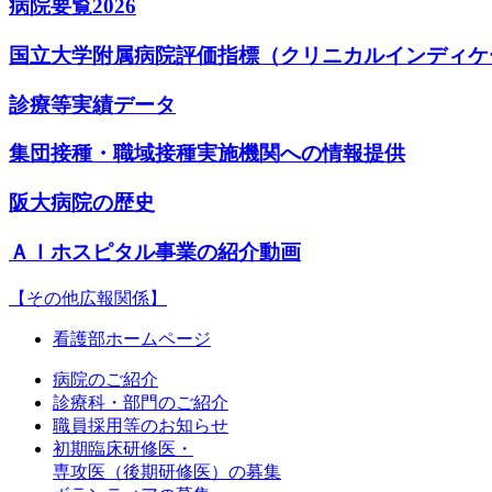
病院要覧2026
国立大学附属病院評価指標（クリニカルインディケ
診療等実績データ
集団接種・職域接種実施機関への情報提供
阪大病院の歴史
ＡＩホスピタル事業の紹介動画
【その他広報関係】
看護部ホームページ
病院のご紹介
診療科・部門のご紹介
職員採用等のお知らせ
初期臨床研修医・
専攻医（後期研修医）の募集