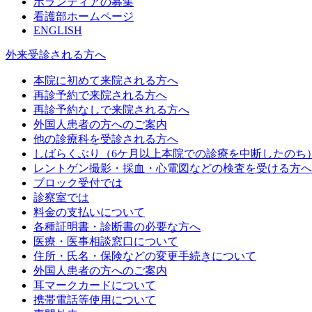
ボランティアの募集
看護部ホームページ
ENGLISH
外来受診される方へ
本院に初めて来院される方へ
再診予約で来院される方へ
再診予約なしで来院される方へ
外国人患者の方へのご案内
他の診療科を受診される方へ
しばらくぶり（6ケ月以上本院での診療を中断したのち
レントゲン撮影・採血・心電図などの検査を受ける方へ
ブロック受付では
診察室では
料金の支払いについて
各種証明書・診断書の必要な方へ
医療・医事相談窓口について
住所・氏名・保険などの変更手続きについて
外国人患者の方へのご案内
耳マークカードについて
携帯電話等使用について