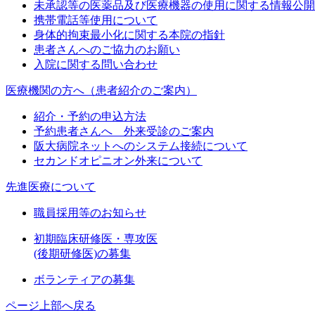
未承認等の医薬品及び医療機器の使用に関する情報公開
携帯電話等使用について
身体的拘束最小化に関する本院の指針
患者さんへのご協力のお願い
入院に関する問い合わせ
医療機関の方へ（患者紹介のご案内）
紹介・予約の申込方法
予約患者さんへ 外来受診のご案内
阪大病院ネットへのシステム接続について
セカンドオピニオン外来について
先進医療について
職員採用等のお知らせ
初期臨床研修医・専攻医
(後期研修医)の募集
ボランティアの募集
ページ上部へ戻る