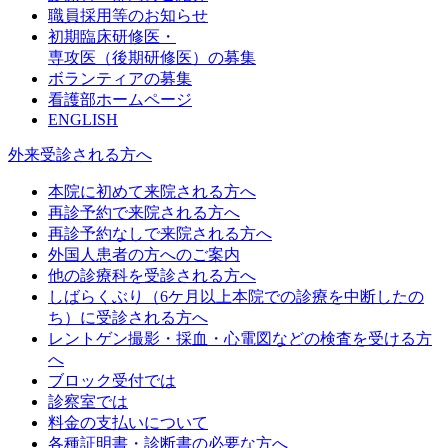
職員採用等のお知らせ
初期臨床研修医・
専攻医（後期研修医）の募集
ボランティアの募集
看護部ホームページ
ENGLISH
外来受診される方へ
本院に初めて来院される方へ
再診予約で来院される方へ
再診予約なしで来院される方へ
外国人患者の方へのご案内
他の診療科を受診される方へ
しばらくぶり（6ケ月以上本院での診療を中断したの
ち）に受診される方へ
レントゲン撮影・採血・心電図などの検査を受ける方
へ
ブロック受付では
診察室では
料金の支払いについて
各種証明書・診断書の必要な方へ