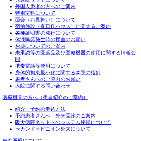
外国人患者の方へのご案内
特別室料について
面会（お見舞い）について
宿泊施設（春日丘ハウス）に関するご案内
各種証明書の発行について
体液曝露発生時の採血のお願い
お薬についてのご案内
未承認等の医薬品及び医療機器の使用に関する情報公
開
携帯電話等使用について
身体的拘束最小化に関する本院の指針
患者さんへのご協力のお願い
入院に関する問い合わせ
医療機関の方へ（患者紹介のご案内）
紹介・予約の申込方法
予約患者さんへ 外来受診のご案内
阪大病院ネットへのシステム接続について
セカンドオピニオン外来について
先進医療について