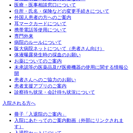
医療・医事相談窓口について
住所・氏名・保険などの変更手続きについて
外国人患者の方へのご案内
耳マークカードについて
携帯電話等使用について
専門外来
病院のルールについて
阪大病院ネットについて（患者さん向け）
体液曝露発生時の採血のお願い
お薬についてのご案内
未承認等の医薬品及び医療機器の使用に関する情報公
開
患者さんへのご協力のお願い
患者支援アプリのご案内
診察待ち状況・会計待ち状況について
入院される方へ
冊子「入退院のご案内」
入院にあたってのご案内動画（外部にリンクされま
す）
入退院セットについて