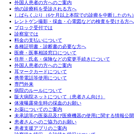
外国人患者の方へのご案内
他の診療科を受診される方へ
しばらくぶり（6ケ月以上本院での診療を中断したのち
レントゲン撮影・採血・心電図などの検査を受ける方へ
ブロック受付では
診察室では
料金の支払いについて
各種証明書・診断書の必要な方へ
医療・医事相談窓口について
住所・氏名・保険などの変更手続きについて
外国人患者の方へのご案内
耳マークカードについて
携帯電話等使用について
専門外来
病院のルールについて
阪大病院ネットについて（患者さん向け）
体液曝露発生時の採血のお願い
お薬についてのご案内
未承認等の医薬品及び医療機器の使用に関する情報公開
患者さんへのご協力のお願い
患者支援アプリのご案内