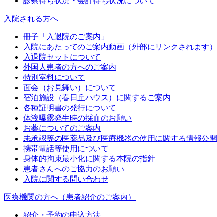
診察待ち状況・会計待ち状況について
入院される方へ
冊子「入退院のご案内」
入院にあたってのご案内動画（外部にリンクされます）
入退院セットについて
外国人患者の方へのご案内
特別室料について
面会（お見舞い）について
宿泊施設（春日丘ハウス）に関するご案内
各種証明書の発行について
体液曝露発生時の採血のお願い
お薬についてのご案内
未承認等の医薬品及び医療機器の使用に関する情報公開
携帯電話等使用について
身体的拘束最小化に関する本院の指針
患者さんへのご協力のお願い
入院に関する問い合わせ
医療機関の方へ（患者紹介のご案内）
紹介・予約の申込方法