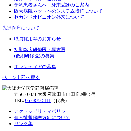
予約患者さんへ 外来受診のご案内
阪大病院ネットへのシステム接続について
セカンドオピニオン外来について
先進医療について
職員採用等のお知らせ
初期臨床研修医・専攻医
(後期研修医)の募集
ボランティアの募集
ページ上部へ戻る
〒565-0871 大阪府吹田市山田丘2番15号
TEL.
06-6879-5111
（代表）
アクセシビリティポリシー
個人情報保護方針について
リンク集