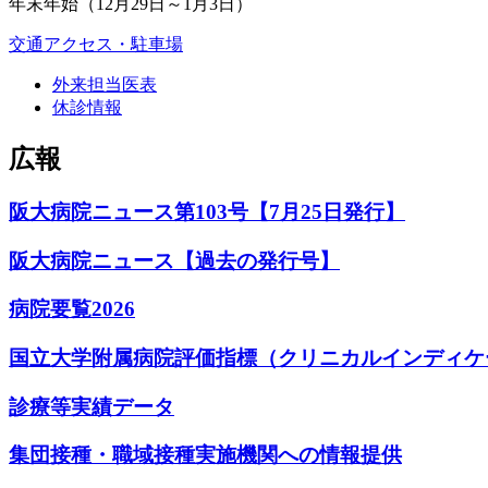
年末年始（12月29日～1月3日）
交通アクセス・駐車場
外来担当医表
休診情報
広報
阪大病院ニュース第103号【7月25日発行】
阪大病院ニュース【過去の発行号】
病院要覧2026
国立大学附属病院評価指標（クリニカルインディケ
診療等実績データ
集団接種・職域接種実施機関への情報提供