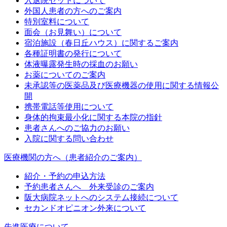
入退院セットについて
外国人患者の方へのご案内
特別室料について
面会（お見舞い）について
宿泊施設（春日丘ハウス）に関するご案内
各種証明書の発行について
体液曝露発生時の採血のお願い
お薬についてのご案内
未承認等の医薬品及び医療機器の使用に関する情報公
開
携帯電話等使用について
身体的拘束最小化に関する本院の指針
患者さんへのご協力のお願い
入院に関する問い合わせ
医療機関の方へ（患者紹介のご案内）
紹介・予約の申込方法
予約患者さんへ 外来受診のご案内
阪大病院ネットへのシステム接続について
セカンドオピニオン外来について
先進医療について