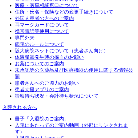
医療・医事相談窓口について
住所・氏名・保険などの変更手続きについて
外国人患者の方へのご案内
耳マークカードについて
携帯電話等使用について
専門外来
病院のルールについて
阪大病院ネットについて（患者さん向け）
体液曝露発生時の採血のお願い
お薬についてのご案内
未承認等の医薬品及び医療機器の使用に関する情報公
開
患者さんへのご協力のお願い
患者支援アプリのご案内
診察待ち状況・会計待ち状況について
入院される方へ
冊子「入退院のご案内」
入院にあたってのご案内動画（外部にリンクされま
す）