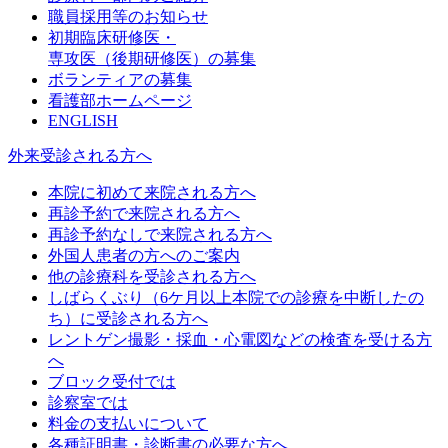
職員採用等のお知らせ
初期臨床研修医・
専攻医（後期研修医）の募集
ボランティアの募集
看護部ホームページ
ENGLISH
外来受診される方へ
本院に初めて来院される方へ
再診予約で来院される方へ
再診予約なしで来院される方へ
外国人患者の方へのご案内
他の診療科を受診される方へ
しばらくぶり（6ケ月以上本院での診療を中断したの
ち）に受診される方へ
レントゲン撮影・採血・心電図などの検査を受ける方
へ
ブロック受付では
診察室では
料金の支払いについて
各種証明書・診断書の必要な方へ