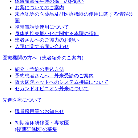
体液曝露発生時の採血のお願い
お薬についてのご案内
未承認等の医薬品及び医療機器の使用に関する情報公
開
携帯電話等使用について
身体的拘束最小化に関する本院の指針
患者さんへのご協力のお願い
入院に関する問い合わせ
医療機関の方へ（患者紹介のご案内）
紹介・予約の申込方法
予約患者さんへ 外来受診のご案内
阪大病院ネットへのシステム接続について
セカンドオピニオン外来について
先進医療について
職員採用等のお知らせ
初期臨床研修医・専攻医
(後期研修医)の募集