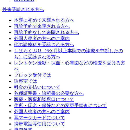
外来受診される方へ
本院に初めて来院される方へ
再診予約で来院される方へ
再診予約なしで来院される方へ
外国人患者の方へのご案内
他の診療科を受診される方へ
しばらくぶり（6ケ月以上本院での診療を中断したの
ち）に受診される方へ
レントゲン撮影・採血・心電図などの検査を受ける方
へ
ブロック受付では
診察室では
料金の支払いについて
各種証明書・診断書の必要な方へ
医療・医事相談窓口について
住所・氏名・保険などの変更手続きについて
外国人患者の方へのご案内
耳マークカードについて
携帯電話等使用について
専門外来