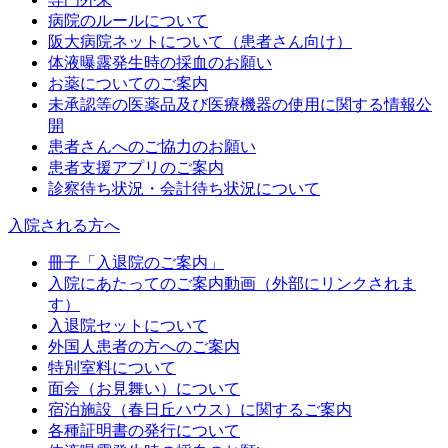
病院のルールについて
阪大病院ネットについて（患者さん向け）
体液曝露発生時の採血のお願い
お薬についてのご案内
未承認等の医薬品及び医療機器の使用に関する情報公
開
患者さんへのご協力のお願い
患者支援アプリのご案内
診察待ち状況・会計待ち状況について
入院される方へ
冊子「入退院のご案内」
入院にあたってのご案内動画（外部にリンクされま
す）
入退院セットについて
外国人患者の方へのご案内
特別室料について
面会（お見舞い）について
宿泊施設（春日丘ハウス）に関するご案内
各種証明書の発行について