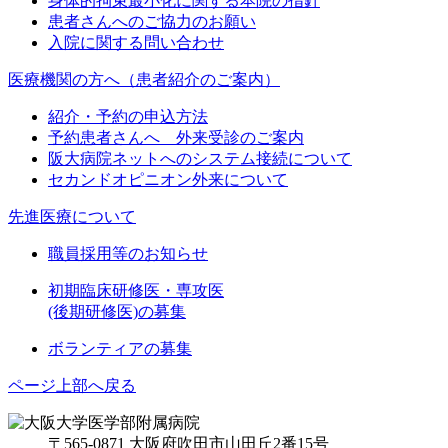
身体的拘束最小化に関する本院の指針
患者さんへのご協力のお願い
入院に関する問い合わせ
医療機関の方へ（患者紹介のご案内）
紹介・予約の申込方法
予約患者さんへ 外来受診のご案内
阪大病院ネットへのシステム接続について
セカンドオピニオン外来について
先進医療について
職員採用等のお知らせ
初期臨床研修医・専攻医
(後期研修医)の募集
ボランティアの募集
ページ上部へ戻る
〒565-0871 大阪府吹田市山田丘2番15号