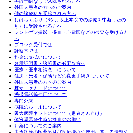
再診予約なしで来院される方へ
外国人患者の方へのご案内
他の診療科を受診される方へ
しばらくぶり（6ケ月以上本院での診療を中断したの
ち）に受診される方へ
レントゲン撮影・採血・心電図などの検査を受ける方
へ
ブロック受付では
診察室では
料金の支払いについて
各種証明書・診断書の必要な方へ
医療・医事相談窓口について
住所・氏名・保険などの変更手続きについて
外国人患者の方へのご案内
耳マークカードについて
携帯電話等使用について
専門外来
病院のルールについて
阪大病院ネットについて（患者さん向け）
体液曝露発生時の採血のお願い
お薬についてのご案内
未承認等の医薬品及び医療機器の使用に関する情報公