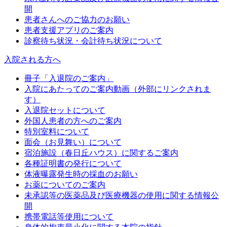
開
患者さんへのご協力のお願い
患者支援アプリのご案内
診察待ち状況・会計待ち状況について
入院される方へ
冊子「入退院のご案内」
入院にあたってのご案内動画（外部にリンクされま
す）
入退院セットについて
外国人患者の方へのご案内
特別室料について
面会（お見舞い）について
宿泊施設（春日丘ハウス）に関するご案内
各種証明書の発行について
体液曝露発生時の採血のお願い
お薬についてのご案内
未承認等の医薬品及び医療機器の使用に関する情報公
開
携帯電話等使用について