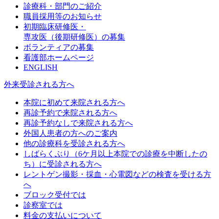
診療科・部門のご紹介
職員採用等のお知らせ
初期臨床研修医・
専攻医（後期研修医）の募集
ボランティアの募集
看護部ホームページ
ENGLISH
外来受診される方へ
本院に初めて来院される方へ
再診予約で来院される方へ
再診予約なしで来院される方へ
外国人患者の方へのご案内
他の診療科を受診される方へ
しばらくぶり（6ケ月以上本院での診療を中断したの
ち）に受診される方へ
レントゲン撮影・採血・心電図などの検査を受ける方
へ
ブロック受付では
診察室では
料金の支払いについて