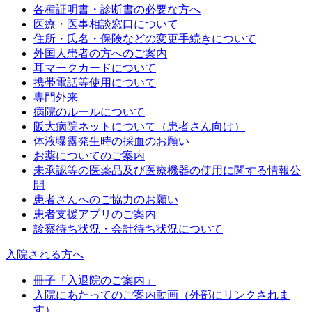
各種証明書・診断書の必要な方へ
医療・医事相談窓口について
住所・氏名・保険などの変更手続きについて
外国人患者の方へのご案内
耳マークカードについて
携帯電話等使用について
専門外来
病院のルールについて
阪大病院ネットについて（患者さん向け）
体液曝露発生時の採血のお願い
お薬についてのご案内
未承認等の医薬品及び医療機器の使用に関する情報公
開
患者さんへのご協力のお願い
患者支援アプリのご案内
診察待ち状況・会計待ち状況について
入院される方へ
冊子「入退院のご案内」
入院にあたってのご案内動画（外部にリンクされま
す）