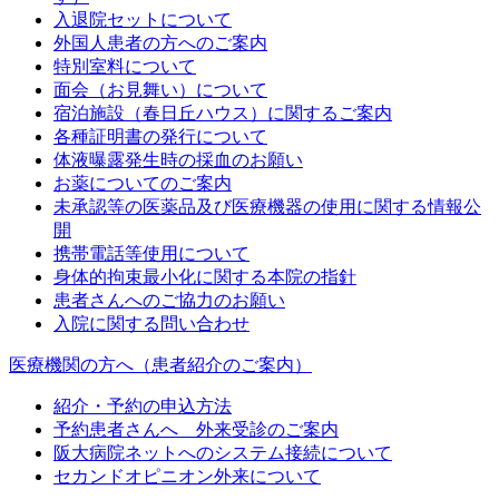
入退院セットについて
外国人患者の方へのご案内
特別室料について
面会（お見舞い）について
宿泊施設（春日丘ハウス）に関するご案内
各種証明書の発行について
体液曝露発生時の採血のお願い
お薬についてのご案内
未承認等の医薬品及び医療機器の使用に関する情報公
開
携帯電話等使用について
身体的拘束最小化に関する本院の指針
患者さんへのご協力のお願い
入院に関する問い合わせ
医療機関の方へ（患者紹介のご案内）
紹介・予約の申込方法
予約患者さんへ 外来受診のご案内
阪大病院ネットへのシステム接続について
セカンドオピニオン外来について