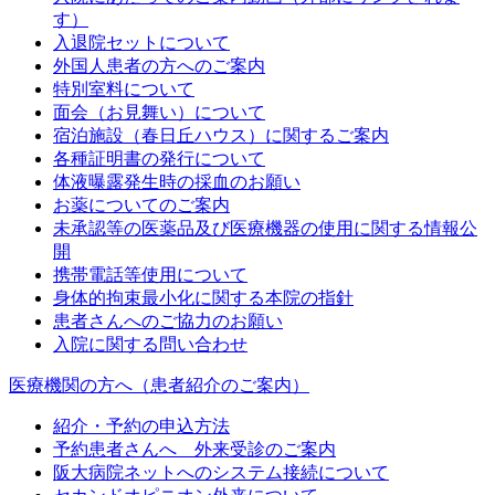
す）
入退院セットについて
外国人患者の方へのご案内
特別室料について
面会（お見舞い）について
宿泊施設（春日丘ハウス）に関するご案内
各種証明書の発行について
体液曝露発生時の採血のお願い
お薬についてのご案内
未承認等の医薬品及び医療機器の使用に関する情報公
開
携帯電話等使用について
身体的拘束最小化に関する本院の指針
患者さんへのご協力のお願い
入院に関する問い合わせ
医療機関の方へ（患者紹介のご案内）
紹介・予約の申込方法
予約患者さんへ 外来受診のご案内
阪大病院ネットへのシステム接続について