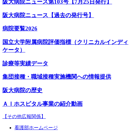
阪大病院ニュース第103号【7月25日発行】
阪大病院ニュース【過去の発行号】
病院要覧2026
国立大学附属病院評価指標（クリニカルインディ
ケータ）
診療等実績データ
集団接種・職域接種実施機関への情報提供
阪大病院の歴史
ＡＩホスピタル事業の紹介動画
【その他広報関係】
看護部ホームページ