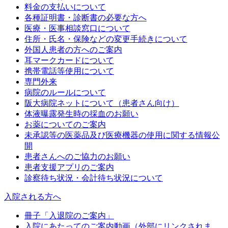
料金の支払いについて
各種証明書・診断書の必要な方へ
医療・医事相談窓口について
住所・氏名・保険などの変更手続きについて
外国人患者の方へのご案内
耳マークカードについて
携帯電話等使用について
専門外来
病院のルールについて
阪大病院ネットについて（患者さん向け）
体液曝露発生時の採血のお願い
お薬についてのご案内
未承認等の医薬品及び医療機器の使用に関する情報公
開
患者さんへのご協力のお願い
患者支援アプリのご案内
診察待ち状況・会計待ち状況について
入院される方へ
冊子「入退院のご案内」
入院にあたってのご案内動画（外部にリンクされま