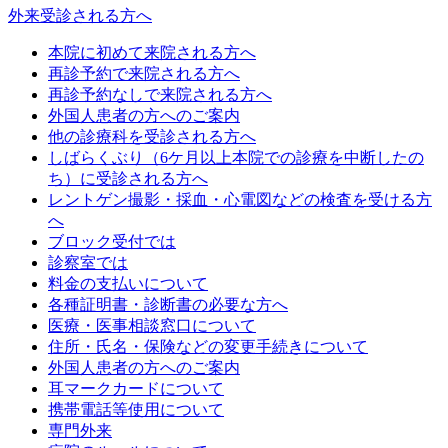
外来受診される方へ
本院に初めて来院される方へ
再診予約で来院される方へ
再診予約なしで来院される方へ
外国人患者の方へのご案内
他の診療科を受診される方へ
しばらくぶり（6ケ月以上本院での診療を中断したの
ち）に受診される方へ
レントゲン撮影・採血・心電図などの検査を受ける方
へ
ブロック受付では
診察室では
料金の支払いについて
各種証明書・診断書の必要な方へ
医療・医事相談窓口について
住所・氏名・保険などの変更手続きについて
外国人患者の方へのご案内
耳マークカードについて
携帯電話等使用について
専門外来