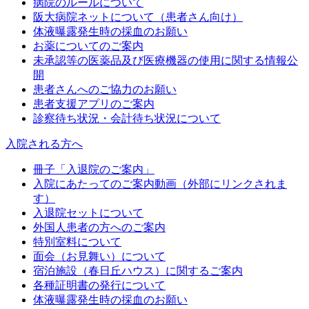
病院のルールについて
阪大病院ネットについて（患者さん向け）
体液曝露発生時の採血のお願い
お薬についてのご案内
未承認等の医薬品及び医療機器の使用に関する情報公
開
患者さんへのご協力のお願い
患者支援アプリのご案内
診察待ち状況・会計待ち状況について
入院される方へ
冊子「入退院のご案内」
入院にあたってのご案内動画（外部にリンクされま
す）
入退院セットについて
外国人患者の方へのご案内
特別室料について
面会（お見舞い）について
宿泊施設（春日丘ハウス）に関するご案内
各種証明書の発行について
体液曝露発生時の採血のお願い