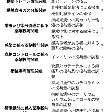
創部ドレーン管理関連
創部ドレーンの抜去
7
直接動脈穿刺法による採血
動脈血液ガス分析関連
7
橈骨動脈ラインの確保
持続点滴中の高カロリー輸
液の投与量の調整
栄養及び水分管理に係る
7
薬剤投与関連
脱水症状に対する輸液によ
る補正
感染徴候がある者に対する
感染に係る薬剤投与関連
7
薬剤の臨時の投与
血糖コントロールに係る
インスリンの投与量の調整
7
薬剤投与関連
硬膜外カテーテルによる鎮
術後疼痛管理関連
痛剤の投与及び投与量の調
7
整
持続点滴中のカテコラミン
の投与量の調整
持続点滴中のナトリウム、
カリウム又はクロールの投
与量の調整
循環動態に係る薬剤投与
持続点滴中の降圧剤の投与
7