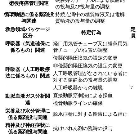
硬膜外カテーテルによる鎮痛剤
術後疼痛管理関連
の投与及び投与量の調整
循環動態に係る薬剤投
持続点滴中の糖質輸液又は電解
与関連
質輸液の投与量の調整
救急領域パッケージ
定
特定行為
区分
員
呼吸器（気道確保に
経口用気管チューブ又は経鼻用気
係るもの）関連
管チューブの位置の調整
侵襲的陽圧換気の設定の変更
非侵襲的陽圧換気の設定の変更
呼吸器（人工呼吸療
人工呼吸管理がなされている者に
法に係るもの）関連
対する鎮静薬の投与量の調整
人工呼吸器からの離脱
7
直接動脈穿刺法による採血
動脈血液ガス分析関
連
橈骨動脈ラインの確保
栄養及び水分管理に
脱水症状に対する輸液による補正
係る薬剤投与関連
精神及び神経症状に
抗けいれん剤の臨時の投与
係る薬剤投与関連