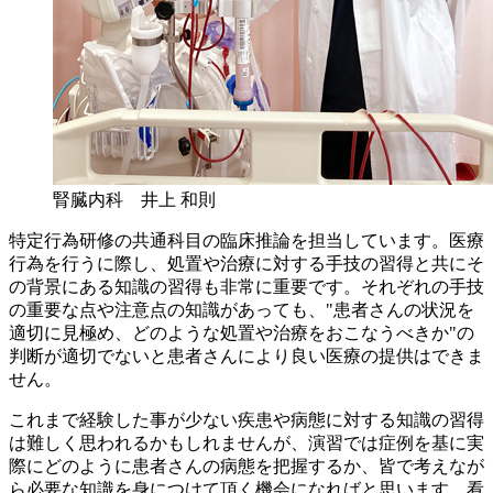
腎臓内科 井上 和則
特定行為研修の共通科目の臨床推論を担当しています。医療
行為を行うに際し、処置や治療に対する手技の習得と共にそ
の背景にある知識の習得も非常に重要です。それぞれの手技
の重要な点や注意点の知識があっても、"患者さんの状況を
適切に見極め、どのような処置や治療をおこなうべきか"の
判断が適切でないと患者さんにより良い医療の提供はできま
せん。
これまで経験した事が少ない疾患や病態に対する知識の習得
は難しく思われるかもしれませんが、演習では症例を基に実
際にどのように患者さんの病態を把握するか、皆で考えなが
ら必要な知識を身につけて頂く機会になればと思います。看