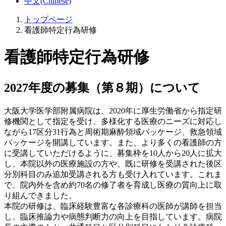
中文(Chinese)
トップページ
看護師特定行為研修
看護師特定行為研修
2027年度の募集（第８期）について
大阪大学医学部附属病院は、2020年に厚生労働省から指定研
修機関として指定を受け、多様化する医療のニーズに対応し
ながら17区分31行為と周術期麻酔領域パッケージ、救急領域
パッケージを開講しています。また、より多くの看護師の方
に受講していただけるように、募集枠を10人から20人に拡大
し、本院以外の医療施設の方や、既に研修を受講された後区
分別科目のみ追加受講される方も受け入れています。これま
で、院内外を含め約70名の修了者を育成し医療の質向上に取
り組んできました。
本院の研修は、臨床経験豊富な各診療科の医師が講師を担当
し、臨床推論力や病態判断力の向上を目指しています。病院