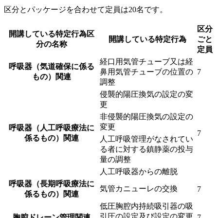
区分とパッケージを合わせて定員は20名です。
区分
開講している特定行為区
開講している特定行為
ごと
分の名称
定員
経口用気管チューブ又は経
呼吸器（気道確保に係る
鼻用気管チューブの位置の
7
もの）関連
調整
侵襲的陽圧換気の設定の変
更
非侵襲的陽圧換気の設定の
変更
呼吸器（人工呼吸療法に
7
係るもの）関連
人工呼吸管理がなされてい
る者に対する鎮静薬の投与
量の調整
人工呼吸器からの離脱
呼吸器（長期呼吸療法に
気管カニューレの交換
7
係るもの）関連
低圧胸腔内持続吸引器の吸
引圧の設定及び設定の変更
胸腔ドレーン管理関連
7