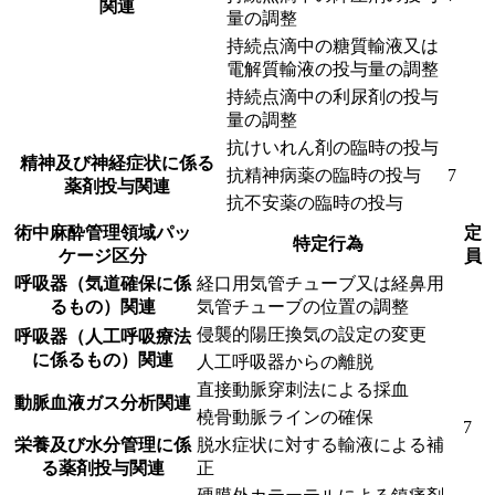
関連
量の調整
持続点滴中の糖質輸液又は
電解質輸液の投与量の調整
持続点滴中の利尿剤の投与
量の調整
抗けいれん剤の臨時の投与
精神及び神経症状に係る
抗精神病薬の臨時の投与
7
薬剤投与関連
抗不安薬の臨時の投与
術中麻酔管理領域パッ
定
特定行為
ケージ区分
員
呼吸器（気道確保に係
経口用気管チューブ又は経鼻用
るもの）関連
気管チューブの位置の調整
侵襲的陽圧換気の設定の変更
呼吸器（人工呼吸療法
に係るもの）関連
人工呼吸器からの離脱
直接動脈穿刺法による採血
動脈血液ガス分析関連
橈骨動脈ラインの確保
7
栄養及び水分管理に係
脱水症状に対する輸液による補
る薬剤投与関連
正