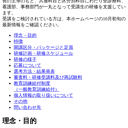
長の主導のもと、共通科目と区分別科目にわたり全診療科、
看護部、事務部門が一丸となって受講生の研修を支援してい
ます。
受講をご検討されている方は、本ホームページの10月初旬の
最新情報をご確認ください。
理念・目的
特徴
開講区分・パッケージと定員
研修計画・研修スケジュール
研修の様子
応募について
選考方法・結果発表
審査料・研修受講料及び再試験料
教育訓練給付制度
（一般教育訓練給付）
個人情報の取り扱いについて
その他
問い合わせ先
理念・目的