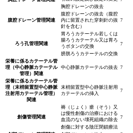
胸腔ドレーンの抜去
腹腔ドレーンの抜去（腹腔
腹腔ドレーン管理関連
内に留置された穿刺針の抜
7
針を含む）
胃ろうカテーテル若しくは
腸ろうカテーテル又は胃ろ
ろう孔管理関連
7
うボタンの交換
膀胱ろうカテーテルの交換
栄養に係るカテーテル管
理（中心静脈カテーテル
中心静脈カテーテルの抜去
7
管理）関連
栄養に係るカテーテル管
理（末梢留置型中心静脈
末梢留置型中心静脈注射用
7
注射用カテーテル管理）
カテーテルの挿入
関連
褥（じょく）瘡（そう）又
は慢性創傷の治療における
創傷管理関連
7
血流のない壊死組織の除去
創傷に対する陰圧閉鎖療法