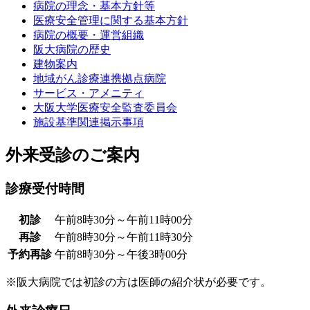
病院の理念・基本方針等
医療安全管理に関する基本方針
病院の概要・運営組織
阪大病院の歴史
建物案内
地域がん診療連携拠点病院
サービス・アメニティ
大阪大学医療安全監査委員会
施設基準関連掲示事項
外来受診のご案内
診療受付時間
初診
午前8時30分～午前11時00分
再診
午前8時30分～午前11時30分
予約再診
午前8時30分～午後3時00分
※阪大病院では初診の方は医師の紹介状が必要です。