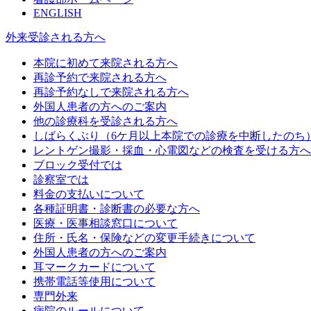
ENGLISH
外来受診される方へ
本院に初めて来院される方へ
再診予約で来院される方へ
再診予約なしで来院される方へ
外国人患者の方へのご案内
他の診療科を受診される方へ
しばらくぶり（6ケ月以上本院での診療を中断したのち
レントゲン撮影・採血・心電図などの検査を受ける方へ
ブロック受付では
診察室では
料金の支払いについて
各種証明書・診断書の必要な方へ
医療・医事相談窓口について
住所・氏名・保険などの変更手続きについて
外国人患者の方へのご案内
耳マークカードについて
携帯電話等使用について
専門外来
病院のルールについて