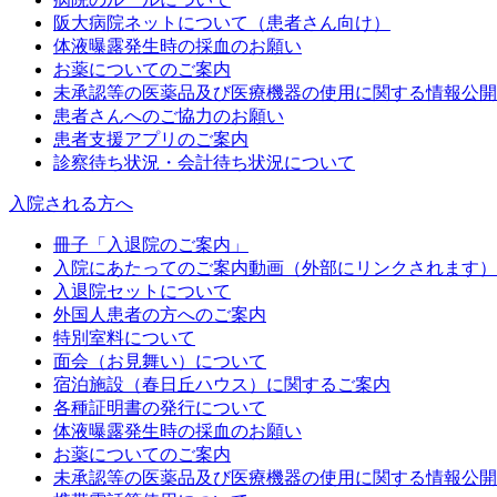
阪大病院ネットについて（患者さん向け）
体液曝露発生時の採血のお願い
お薬についてのご案内
未承認等の医薬品及び医療機器の使用に関する情報公開
患者さんへのご協力のお願い
患者支援アプリのご案内
診察待ち状況・会計待ち状況について
入院される方へ
冊子「入退院のご案内」
入院にあたってのご案内動画（外部にリンクされます）
入退院セットについて
外国人患者の方へのご案内
特別室料について
面会（お見舞い）について
宿泊施設（春日丘ハウス）に関するご案内
各種証明書の発行について
体液曝露発生時の採血のお願い
お薬についてのご案内
未承認等の医薬品及び医療機器の使用に関する情報公開