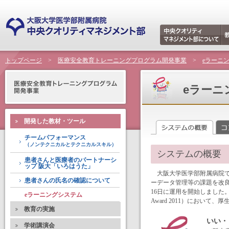
トップページ
>
医療安全教育トレーニングプログラム開発事業
>
eラーニ
eラーニ
開発した教材・ツール
チームパフォーマンス
（ノンテクニカルとテクニカルスキル）
システムの概要
患者さんと医療者のパートナーシ
ップ 阪大「いろはうた」
大阪大学医学部附属病院では
患者さんの氏名の確認について
ーデータ管理等の課題を改良
16日に運用を開始しました。その
eラーニングシステム
Award 2011）において
教育の実施
いい・
学術講演会