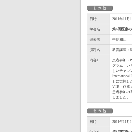
日時
2011年11月
学会名
第6回医療
発表者
中島和江
演題名
教育講演：
内容1
患者参加（P
グラム「い
しいチャレ
Internati
もに実施した患者参加の
VTR（作成
患者参加の
しました。
日時
2011年11月