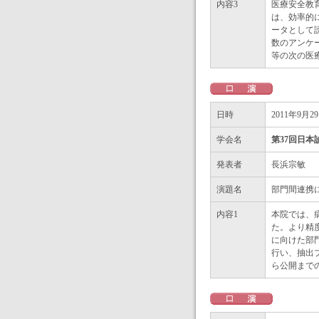
内容3
医療安全教
は、効率的
ータとして
数のアンケ
等の次の医
日時
2011年9月2
学会名
第37回日本
発表者
長浜宗敏
演題名
部門間連携
内容1
本院では、
た。より精
に向けた部
行い、抽出
ら公開まで