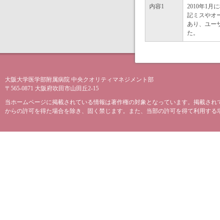
内容1
2010年
記ミスやオ
あり、ユー
た。
大阪大学医学部附属病院 中央クオリティマネジメント部
〒565-0871 大阪府吹田市山田丘2-15
当ホームページに掲載されている情報は著作権の対象となっています。掲載され
からの許可を得た場合を除き、固く禁じます。また、当部の許可を得て利用する