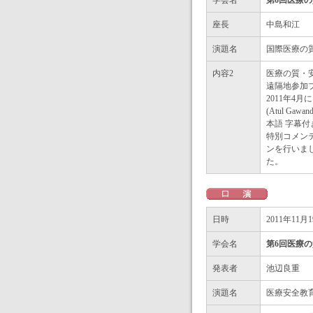
学会名
第6回医療
座長
中島和江
演題名
国際医療の
内容2
医療の質・安全に関
遠隔地参加プ
2011年
(Atul Ga
本語 字幕
特別コメン
ンを行いま
た。
日時
2011年11月
学会名
第6回医療
発表者
池辺良重
演題名
医療安全教