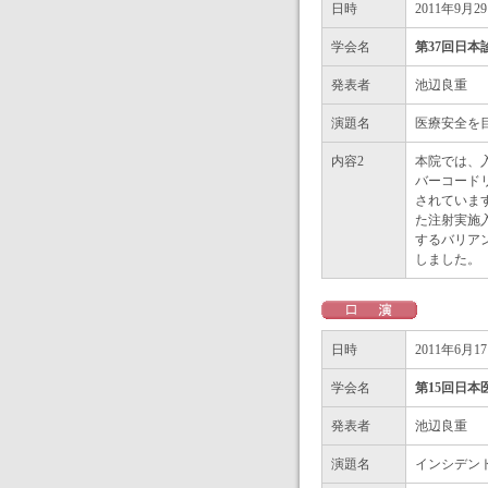
日時
2011年9月2
学会名
第37回日本
発表者
池辺良重
演題名
医療安全を
内容2
本院では、
バーコード
されていま
た注射実施
するバリア
しました。
日時
2011年6月1
学会名
第15回日
発表者
池辺良重
演題名
インシデン