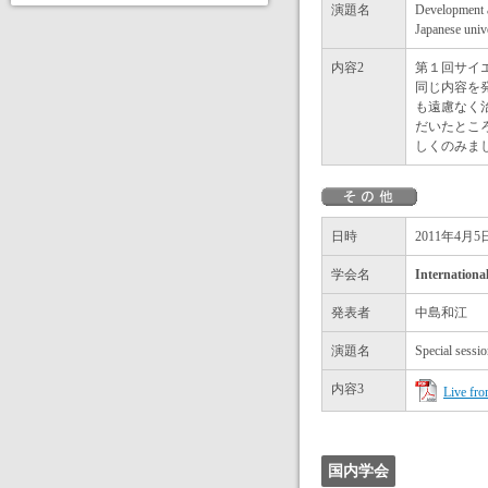
演題名
Development a
Japanese unive
内容2
第１回サイ
同じ内容を
も遠慮なく
だいたとこ
しくのみま
日時
2011年4月
学会名
Internatio
発表者
中島和江
演題名
Special sessi
内容3
Live fro
国内学会