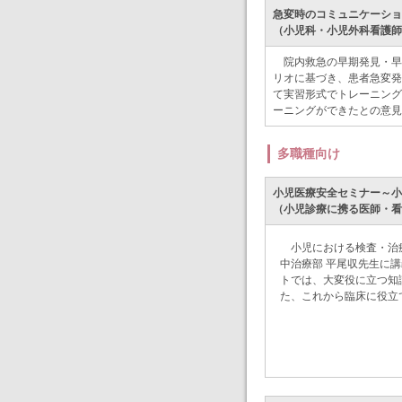
急変時のコミュニケーションとCPR
（小児科・小児外科看護師
院内救急の早期発見・早
リオに基づき、患者急変発
て実習形式でトレーニング
ーニングができたとの意見
多職種向け
小児医療安全セミナー～小児
（小児診療に携る医師・看
小児における検査・治
中治療部 平尾収先生に
トでは、大変役に立つ知
た、これから臨床に役立