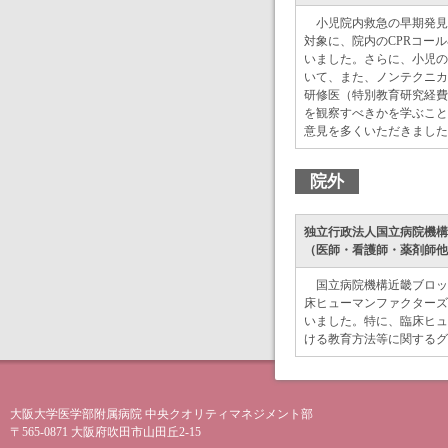
小児院内救急の早期発見
対象に、院内のCPRコー
いました。さらに、小児の
いて、また、ノンテクニカ
研修医（特別教育研究経費
を観察すべきかを学ぶこと
意見を多くいただきました
院外
独立行政法人国立病院機構近畿
（医師・看護師・薬剤師他
国立病院機構近畿ブロッ
床ヒューマンファクターズ
いました。特に、臨床ヒュ
ける教育方法等に関するグ
大阪大学医学部附属病院 中央クオリティマネジメント部
〒565-0871 大阪府吹田市山田丘2-15