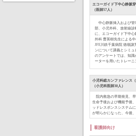
エコーガイド下中心静脈穿刺ハ
（医師57人）
中心静脈挿入および管
部、小児外科、放射線診
に、エコーガイド下中心
外科 曹英樹先生による
JFE川鉄千葉病院 徳嶺
ンについて講義とシミュ
のアンケートでは、知識
ーターを用いたトレーニ
小児科総カンファレンス（200
（小児科医師30人）
院内救急の早期発見、早期
生命予後および機能予後、
ッドレスポンスシステムに
が明らかになった、今後、
看護師向け