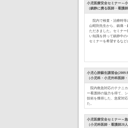
小児医療安全セミナー～小児
（鎮静に携る医師・看護師
院内で検査・治療時等
山昭則先生から、鎮痛・
ただきました。セミナー
い知識を持って鎮静中の
セミナーを希望するなど
小児心肺蘇生講習会(2009.9.14, 
（小児科・小児外科医師・
院内救急対応のテクニカ
ー看護師の協力を得て、シ
技術を獲得した、急変対応
た。
小児医療安全セミナー～急変時
（小児科医師・看護師20