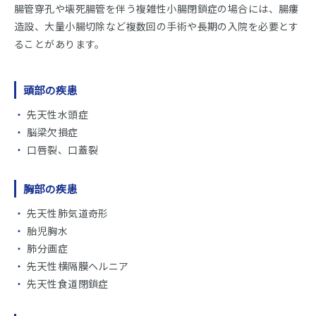
腸管穿孔や壊死腸管を伴う複雑性小腸閉鎖症の場合には、腸瘻
造設、大量小腸切除など複数回の手術や長期の入院を必要とす
ることがあります。
頭部の疾患
先天性水頭症
脳梁欠損症
口唇裂、口蓋裂
胸部の疾患
先天性肺気道奇形
胎児胸水
肺分画症
先天性横隔膜ヘルニア
先天性食道閉鎖症