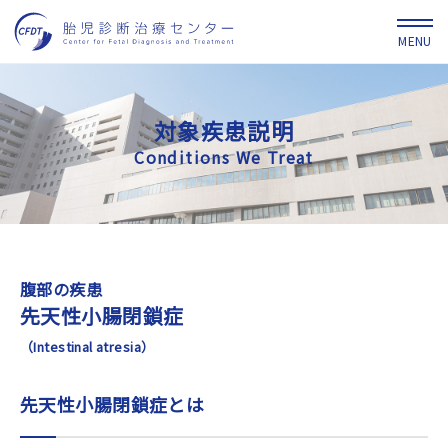
対象疾患説明
Conditions We Treat
腹部の疾患
先天性小腸閉鎖症
（Intestinal atresia）
先天性小腸閉鎖症とは