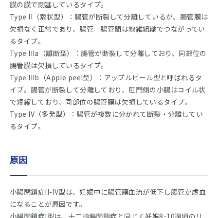
膜の膜で閉塞しているタイプ。
Type II（索状型）：腸管が断裂して分離しているが、腸管膜は
欠損なく正常であり、腸管―腸管間は線維組織でつながってい
るタイプ。
Type IIIa（離断型）：腸管が断裂して分離しており、同部位の
腸管膜は欠損しているタイプ。
Type IIIb（Apple peel型）：アップルピール型と呼ばれるタ
イプ。腸管が断裂して分離しており、肛門側の小腸はコイル状
で短縮しており、同部位の腸管膜は欠損しているタイプ。
Type IV（多発型）：腸管が複数に分かれて断裂・分離してい
るタイプ。
原因
小腸閉鎖症II-IV型は、妊娠中に腸管膜血流が低下し腸管が虚血
になることが原因です。
小腸閉鎖症I型は、十二指腸閉鎖症と同じく妊娠8-10週頃のリ