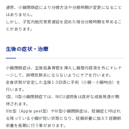
通常、小腸閉鎖症により分娩方法や分娩時期が変更になること
はありません。
しかし、子宮内胎児発育遅延を認めた場合分娩時期を早めるこ
とがあります。
生後の症状・治療
小腸閉鎖症は、生後経鼻胃管を挿入し腸管内容液を外にドレナ
ージして、誤嚥性肺炎にならないようにケアを行います。
全身状態が安定した生後1-3日頃に手術（小腸―小腸吻合）を
行います。
I型、II型小腸閉鎖症では、NICU退院後は良好な成長発達が期
待されます。
IIIb型（Apple peel型）やIV型小腸閉鎖症は、短腸症と呼ばれ
る残っている小腸が短い状態となり、経腸栄養に加えて経静脈
栄養を長期に行う事があります。