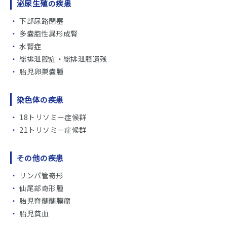
泌尿生殖の疾患
下部尿路閉塞
多嚢胞性異形成腎
水腎症
総排泄腔症・総排泄腔遺残
胎児卵巣嚢腫
染色体の疾患
18トリソミー症候群
21トリソミー症候群
その他の疾患
リンパ管奇形
仙尾部奇形腫
胎児脊髄髄膜瘤
胎児貧血