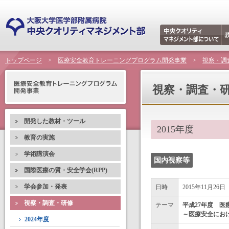
トップページ
>
医療安全教育トレーニングプログラム開発事業
>
視察・調
視察・調査・
開発した教材・ツール
2015年度
教育の実施
学術講演会
国内視察等
国際医療の質・安全学会(RPP)
学会参加・発表
日時
2015年11月26日
視察・調査・研修
テーマ
平成27年度 
～医療安全におけ
2024年度