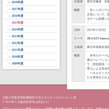
主催者
厚生労働省 近
2018年度
2017年度
概要
本シンポジウム
き姿について、
2016年度
るチーム医療へ
2015年度
2014年度
日時
2015年11月9日
2013年度
テーマ
JR-EAST Inn
2012年度
主催者
東日本旅客鉄道
2011年度
概要
本年のテーマは「
2010年度
通オペレーショ
2009年度
て、特別講演「
導入による安全
パネルディスカッ
たす意味をどの
大阪大学医学部附属病院 中央クオリティマネジメント部
〒565-0871 大阪府吹田市山田丘2-15
当ホームページに掲載されている情報は著作権の対象となっています。掲載され