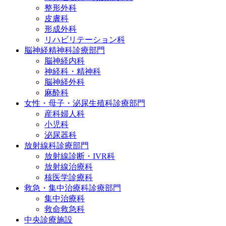
整形外科
皮膚科
形成外科
リハビリテーション科
脳神経精神科診療部門
脳神経内科
神経科・精神科
脳神経外科
麻酔科
女性・母子・泌尿生殖科診療部門
産科婦人科
小児科
泌尿器科
放射線科診療部門
放射線診断・IVR科
放射線治療科
核医学診療科
救急・集中治療科診療部門
集中治療科
救命救急科
中央診療施設