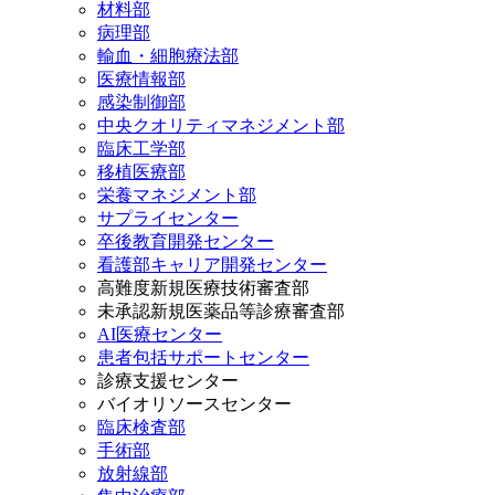
材料部
病理部
輸血・細胞療法部
医療情報部
感染制御部
中央クオリティマネジメント部
臨床工学部
移植医療部
栄養マネジメント部
サプライセンター
卒後教育開発センター
看護部キャリア開発センター
高難度新規医療技術審査部
未承認新規医薬品等診療審査部
AI医療センター
患者包括サポートセンター
診療支援センター
バイオリソースセンター
臨床検査部
手術部
放射線部