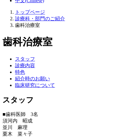
中文(Chinese)
トップページ
診療科・部門のご紹介
歯科治療室
歯科治療室
スタッフ
診療内容
特色
紹介時のお願い
臨床研究について
スタッフ
■歯科医師 3名
須河内 昭成
並川 麻理
栗木 菜々子