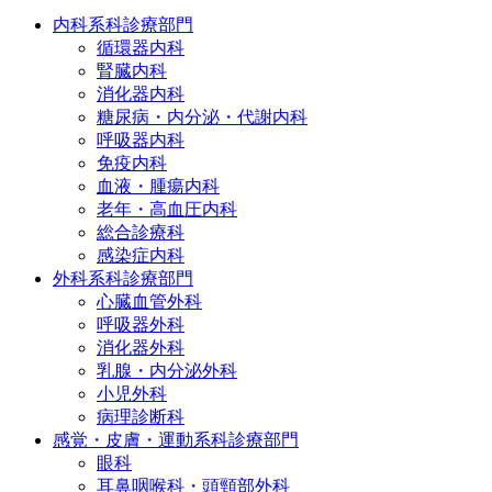
内科系科診療部門
循環器内科
腎臓内科
消化器内科
糖尿病・内分泌・代謝内科
呼吸器内科
免疫内科
血液・腫瘍内科
老年・高血圧内科
総合診療科
感染症内科
外科系科診療部門
心臓血管外科
呼吸器外科
消化器外科
乳腺・内分泌外科
小児外科
病理診断科
感覚・皮膚・運動系科診療部門
眼科
耳鼻咽喉科・頭頸部外科