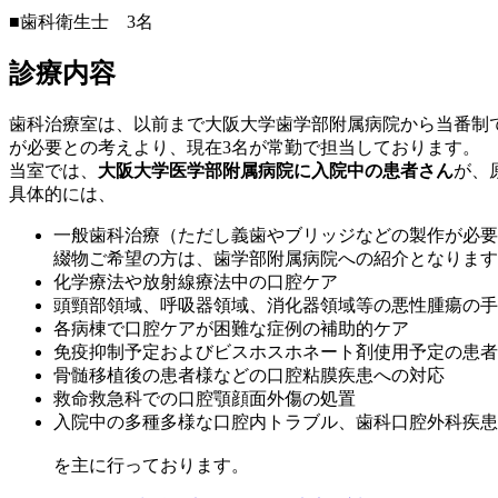
■歯科衛生士 3名
診療内容
歯科治療室は、以前まで大阪大学歯学部附属病院から当番制
が必要との考えより、現在3名が常勤で担当しております。
当室では、
大阪大学医学部附属病院に入院中の患者さん
が、
具体的には、
一般歯科治療（ただし義歯やブリッジなどの製作が必要
綴物ご希望の方は、歯学部附属病院への紹介となります
化学療法や放射線療法中の口腔ケア
頭頸部領域、呼吸器領域、消化器領域等の悪性腫瘍の手
各病棟で口腔ケアが困難な症例の補助的ケア
免疫抑制予定およびビスホスホネート剤使用予定の患者
骨髄移植後の患者様などの口腔粘膜疾患への対応
救命救急科での口腔顎顔面外傷の処置
入院中の多種多様な口腔内トラブル、歯科口腔外科疾患
を主に行っております。