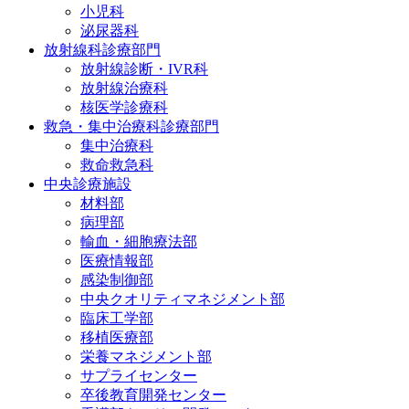
小児科
泌尿器科
放射線科診療部門
放射線診断・IVR科
放射線治療科
核医学診療科
救急・集中治療科診療部門
集中治療科
救命救急科
中央診療施設
材料部
病理部
輸血・細胞療法部
医療情報部
感染制御部
中央クオリティマネジメント部
臨床工学部
移植医療部
栄養マネジメント部
サプライセンター
卒後教育開発センター