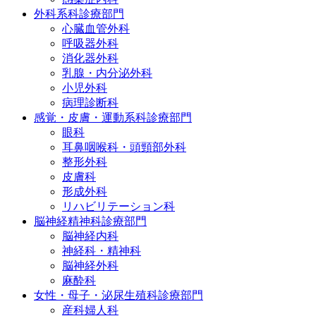
外科系科診療部門
心臓血管外科
呼吸器外科
消化器外科
乳腺・内分泌外科
小児外科
病理診断科
感覚・皮膚・運動系科診療部門
眼科
耳鼻咽喉科・頭頸部外科
整形外科
皮膚科
形成外科
リハビリテーション科
脳神経精神科診療部門
脳神経内科
神経科・精神科
脳神経外科
麻酔科
女性・母子・泌尿生殖科診療部門
産科婦人科