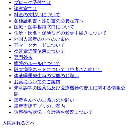
ブロック受付では
診察室では
料金の支払いについて
各種証明書・診断書の必要な方へ
医療・医事相談窓口について
住所・氏名・保険などの変更手続きについて
外国人患者の方へのご案内
耳マークカードについて
携帯電話等使用について
専門外来
病院のルールについて
阪大病院ネットについて（患者さん向け）
体液曝露発生時の採血のお願い
お薬についてのご案内
未承認等の医薬品及び医療機器の使用に関する情報公
開
患者さんへのご協力のお願い
患者支援アプリのご案内
診察待ち状況・会計待ち状況について
入院される方へ