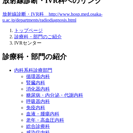
放射線診断・IVR科へのリンク
放射線診断・IVR科 http://www.hosp.med.osaka-
u.ac.jp/departments/radiodiagnosis.html
トップページ
診療科・部門のご紹介
IVRセンター
診療科・部門の紹介
内科系科診療部門
循環器内科
腎臓内科
消化器内科
糖尿病・内分泌・代謝内科
呼吸器内科
免疫内科
血液・腫瘍内科
老年・高血圧内科
総合診療科
感染症内科