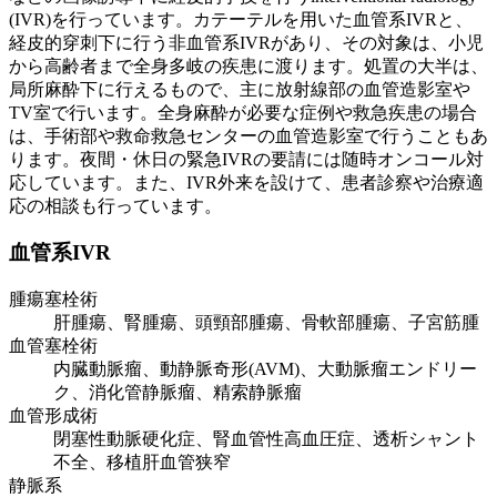
(IVR)を行っています。カテーテルを用いた血管系IVRと、
経皮的穿刺下に行う非血管系IVRがあり、その対象は、小児
から高齢者まで全身多岐の疾患に渡ります。処置の大半は、
局所麻酔下に行えるもので、主に放射線部の血管造影室や
TV室で行います。全身麻酔が必要な症例や救急疾患の場合
は、手術部や救命救急センターの血管造影室で行うこともあ
ります。夜間・休日の緊急IVRの要請には随時オンコール対
応しています。また、IVR外来を設けて、患者診察や治療適
応の相談も行っています。
血管系IVR
腫瘍塞栓術
肝腫瘍、腎腫瘍、頭頸部腫瘍、骨軟部腫瘍、子宮筋腫
血管塞栓術
内臓動脈瘤、動静脈奇形(AVM)、大動脈瘤エンドリー
ク、消化管静脈瘤、精索静脈瘤
血管形成術
閉塞性動脈硬化症、腎血管性高血圧症、透析シャント
不全、移植肝血管狭窄
静脈系