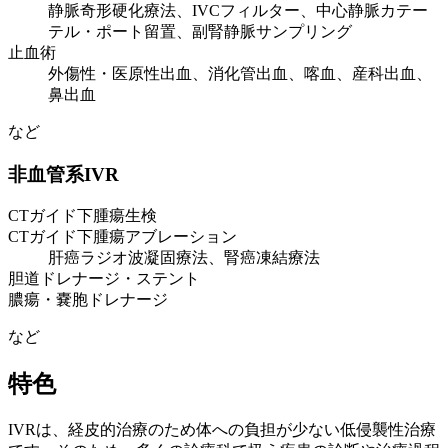
静脈奇形硬化療法、IVCフィルター、中心静脈カテー
テル・ポート留置、副腎静脈サンプリング
止血術
外傷性・医原性出血、消化管出血、喀血、産科出血、
鼻出血
など
非血管系IVR
CTガイド下腫瘍生検
CTガイド下腫瘍アブレーション
肝癌ラジオ波凝固療法、腎癌凍結療法
胆道ドレナージ・ステント
膿瘍・嚢胞ドレナージ
など
特色
IVRは、経皮的治療のため体への負担が少ない低侵襲性治療