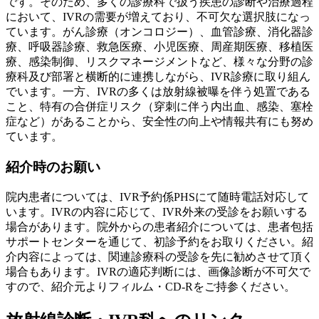
です。そのため、多くの診療科で扱う疾患の診断や治療過程
において、IVRの需要が増えており、不可欠な選択肢になっ
ています。がん診療（オンコロジー）、血管診療、消化器診
療、呼吸器診療、救急医療、小児医療、周産期医療、移植医
療、感染制御、リスクマネージメントなど、様々な分野の診
療科及び部署と横断的に連携しながら、IVR診療に取り組ん
でいます。一方、IVRの多くは放射線被曝を伴う処置である
こと、特有の合併症リスク（穿刺に伴う内出血、感染、塞栓
症など）があることから、安全性の向上や情報共有にも努め
ています。
紹介時のお願い
院内患者については、IVR予約係PHSにて随時電話対応して
います。IVRの内容に応じて、IVR外来の受診をお願いする
場合があります。院外からの患者紹介については、患者包括
サポートセンターを通じて、初診予約をお取りください。紹
介内容によっては、関連診療科の受診を先に勧めさせて頂く
場合もあります。IVRの適応判断には、画像診断が不可欠で
すので、紹介元よりフィルム・CD-Rをご持参ください。