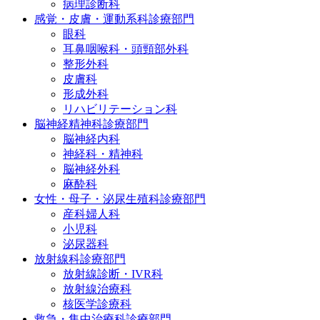
病理診断科
感覚・皮膚・運動系科診療部門
眼科
耳鼻咽喉科・頭頸部外科
整形外科
皮膚科
形成外科
リハビリテーション科
脳神経精神科診療部門
脳神経内科
神経科・精神科
脳神経外科
麻酔科
女性・母子・泌尿生殖科診療部門
産科婦人科
小児科
泌尿器科
放射線科診療部門
放射線診断・IVR科
放射線治療科
核医学診療科
救急・集中治療科診療部門