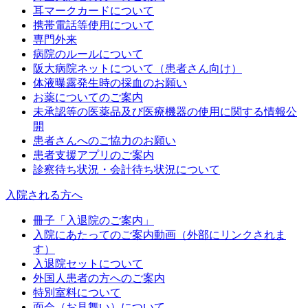
耳マークカードについて
携帯電話等使用について
専門外来
病院のルールについて
阪大病院ネットについて（患者さん向け）
体液曝露発生時の採血のお願い
お薬についてのご案内
未承認等の医薬品及び医療機器の使用に関する情報公
開
患者さんへのご協力のお願い
患者支援アプリのご案内
診察待ち状況・会計待ち状況について
入院される方へ
冊子「入退院のご案内」
入院にあたってのご案内動画（外部にリンクされま
す）
入退院セットについて
外国人患者の方へのご案内
特別室料について
面会（お見舞い）について