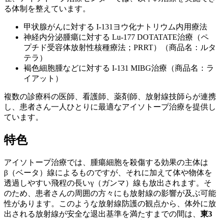
る体制を整えています。
甲状腺がんに対する I-131ヨウ化ナトリウム内用療法
神経内分泌腫瘍に対する Lu-177 DOTATATE治療（ペ
プチド受容体放射性核種療法；PRRT）（商品名：ルタ
テラ）
褐色細胞腫などに対する I-131 MIBG治療（商品名：ラ
イアット）
複数の診療科の医師、看護師、薬剤師、放射線技師らが連携
し、患者さん一人ひとりに最適なアイソトープ治療を提供し
ています。
特色
アイソトープ治療では、腫瘍細胞を殺傷する効果の主体は
β（ベータ）線によるものですが、それに加えて体や物体を
透過しやすい飛程の長いγ（ガンマ）線も放出されます。そ
のため、患者さんの周囲の方々にも放射線の影響が及ぶ可能
性があります。このような放射線防護の観点から、体外に放
出される放射線が安全な退出基準を満たすまでの間は、
東3